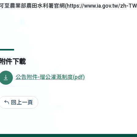
可至農業部農田水利署官網(https://www.ia.gov.tw/zh
附件下載
公告附件-瑠公灌溉制度(pdf)
回上一頁
115-06-02:66