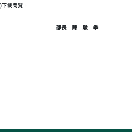
-TW)下載閱覽。
部長 陳 駿 季