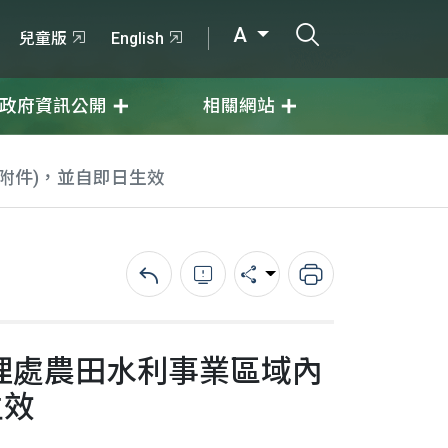
打開搜尋輸入
A
兒童版
English
政府資訊公開
相關網站
附件)，並自即日生效
回上一頁
錯誤回報
分享
列印
理處農田水利事業區域內
生效