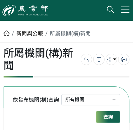
打開搜
小版
農業部
首頁
新聞與公報
所屬機關(構)新聞
所屬機關(構)新
聞
回上一頁
錯誤回報
分享
列
依發布機關(構)查詢
查詢