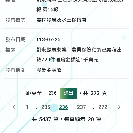
報 第15報
農村發展及水土保持署
113-07-25
凱米颱風來襲 農業保險估算已累積出
險729件理賠金額逾1千萬元
農業金融署
跳頁至
送出
/ 共
272
頁
1
...
235
236
237
...
272
上一頁
下一
共
5437
筆，每頁顯示
20
筆