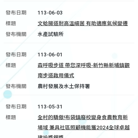
113-06-03
文蛤腸道耐高溫細菌 有助適應氣候變遷
水產試驗所
113-06-01
森呼吸步道 帶您深呼吸-新竹縣新埔鎮觀
南步道啟用儀式
農村發展及水土保持署
113-05-31
全村的驕傲!布袋鎮廢校變身食農教育新
場域 兼具社區照顧機能獲2024全球卓越
建設獎銀獎