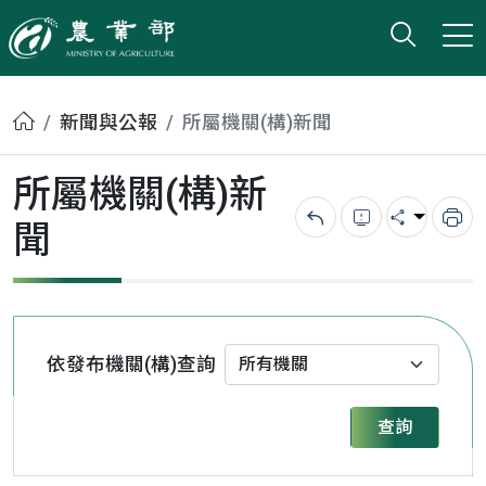
打開搜
小版
農業部
首頁
新聞與公報
所屬機關(構)新聞
所屬機關(構)新
聞
回上一頁
錯誤回報
分享
列
依發布機關(構)查詢
查詢