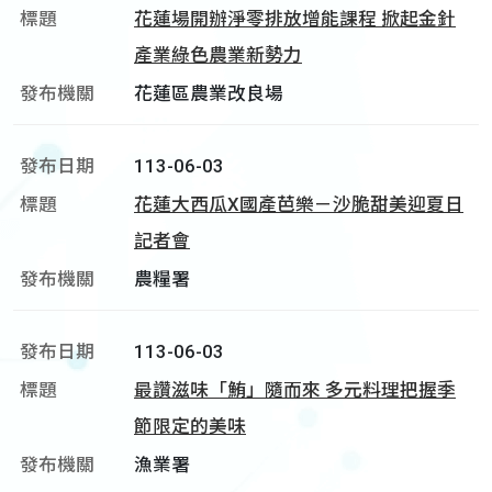
花蓮場開辦淨零排放增能課程 掀起金針
產業綠色農業新勢力
花蓮區農業改良場
113-06-03
花蓮大西瓜X國產芭樂－沙脆甜美迎夏日
記者會
農糧署
113-06-03
最讚滋味「鮪」隨而來 多元料理把握季
節限定的美味
漁業署