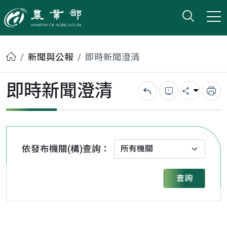
打開搜
小版
農業部
首頁
新聞與公報
即時新聞澄清
即時新聞澄清
回上一頁
錯誤回報
分享
列
依發布機關(構)查詢：
查詢