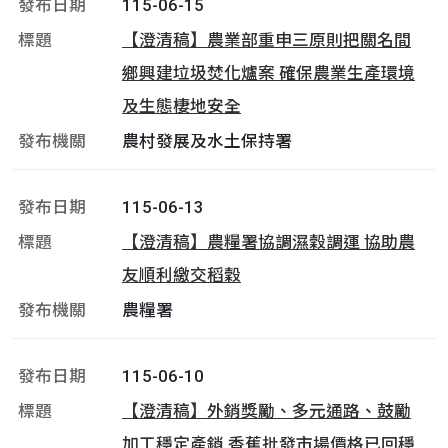
115-06-15
【澄清稿】農業部重申三原則把關名間
鄉興建垃圾焚化爐案 確保農業生產環境
及生態棲地安全
農村發展及水土保持署
115-06-13
【澄清稿】農糧署協調濕穀調運 協助農
友順利繳交稻穀
農糧署
115-06-10
【澄清稿】外銷獎勵、多元通路、鼓勵
加工穩定產銷 香蕉批發市場價格已回穩