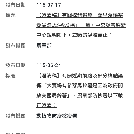
115-07-17
【澄清稿】有關媒體報導「萬里溪堰塞
湖溢流恐沖毀3橋」一節，中央災害應變
中心說明如下，並籲請媒體更正：
農業部
115-06-24
【澄清稿】有關近期網路及部分媒體謠
傳「大賣場有發芽馬鈴薯是因為政府開
放美國馬鈴薯」，農業部防檢署以下嚴
正澄清：
動植物防疫檢疫署