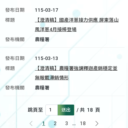
115-03-17
【澄清稿】國產洋蔥接力供應 屏東落山
風洋蔥4月接棒登場
農糧署
115-03-13
【澄清稿】農糧署強調釋迦產銷穩定並
無報載滯銷情形
農糧署
跳頁至
送出
/ 共
18
頁
1
2
3
...
18
上一頁
下一頁