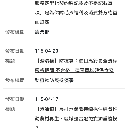
服務定型化契約應記載及不得記載事
項」是為保障毛孩福利及消費雙方權益
而訂定
農業部
115-04-20
【澄清稿】防檢署：進口馬鈴薯全流程
嚴格把關 不合格一律棄置以確保食安
動植物防疫檢疫署
115-04-17
【澄清稿】農村水保署持續挹注經費推
動農村再生，區域整合避免資源重複投