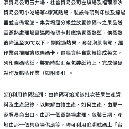
瀛貿易公司玉井場、杜普貿易公司左鎮場及福爾摩沙
貿易公司小港場等4家蒸熱場，裝設條碼列印機及掃瞄
器並自備電腦。集貨場經分級並放置條碼卡之果品送
至蒸熱處理場需連同條碼卡對應換置蒸熱籃。俟蒸熱
後降溫至30℃以下，剔除過熱果，套發泡網裝箱，經
作業員掃瞄讀取條碼卡，電腦資料自動轉換成英文，
列印條碼貼紙，裝箱時黏貼至包裝紙箱上，完成條碼
製作及黏貼作業（如附圖4）。
(四)利用條碼追溯：由條碼可追溯該批次芒果生產資
料及生產紀錄，以瞭解由誰生產、如何生產、由那一
家貿易商出口、由那一個蒸熱場處理、包裝日期、產
地由那一個集貨場供應等，均可利用追溯號碼上「台