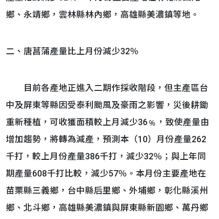
鄉、永靖鄉，雲林縣林內鄉，高雄縣美濃鎮等地。
二、唐菖蒲產量比上月份減少32％
目前各產地正進入二期作採收階段，但主產區台
中及屏東等縣因受泰利颱風及豪雨之影響，災後耕鋤
重新種植，可收獲面積較上月減少36﹪，致使產量由
增加趨勢，將轉為減產，預測本（10）月份產量262
千打，較上月份產量386千打，減少32％；與上年同
期產量608千打比較，減少57％。本月份主要產地在
苗栗縣三義鄉，台中縣后里鄉、外埔鄉，彰化縣溪州
鄉、北斗鄉，高雄縣美濃鎮與屏東縣新園鄉、萬丹鄉