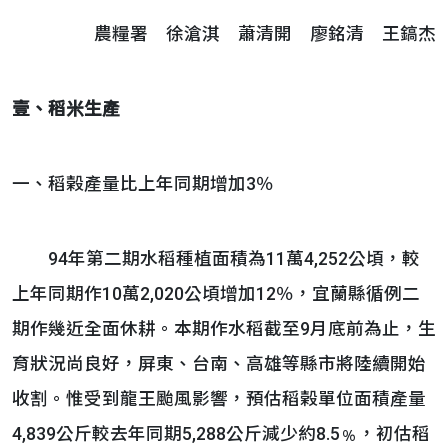
農糧署 徐滄淇 蕭清開 廖銘清 王鎬杰
壹、稻米生產
一、稻榖產量比上年同期增加3％
94年第二期水稻種植面積為11萬4,252公頃，較
上年同期作10萬2,020公頃增加12％，宜蘭縣循例二
期作幾近全面休耕。本期作水稻截至9月底前為止，生
育狀況尚良好，屏東、台南、高雄等縣市將陸續開始
收割。惟受到龍王颱風影響，預估稻榖單位面積產量
4,839公斤較去年同期5,288公斤減少約8.5﹪，初估稻