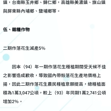
鎮，台南縣玉井鄉、歸仁鄉，高雄縣美濃鎮、旗山鎮
與屏東縣內埔鄉、鹽埔鄉等。
伍、雜糧作物
二期作落花生減產5％
因本（94）年一期作落花生種植期間受天候不佳
之影響造成歉收，導致國內帶殼落花生產地價格上
揚，因此二期作落花生農民種植意願提高，總種植面
積為1萬3,047公頃，較上（93）年同期1萬2,741公頃
增加2％。