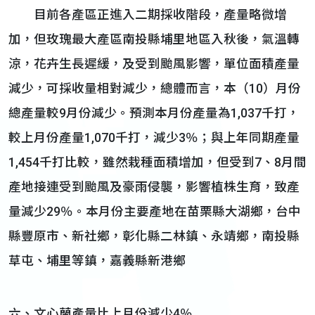
目前各產區正進入二期採收階段，產量略微增
加，但玫瑰最大產區南投縣埔里地區入秋後，氣溫轉
涼，花卉生長遲緩，及受到颱風影響，單位面積產量
減少，可採收量相對減少，總體而言，本（10）月份
總產量較9月份減少。預測本月份產量為1,037千打，
較上月份產量1,070千打，減少3％；與上年同期產量
1,454千打比較，雖然栽種面積增加，但受到7、8月間
產地接連受到颱風及豪雨侵襲，影響植株生育，致產
量減少29％。本月份主要產地在苗栗縣大湖鄉，台中
縣豐原市、新社鄉，彰化縣二林鎮、永靖鄉，南投縣
草屯、埔里等鎮，嘉義縣新港鄉
六、文心蘭產量比上月份減少4％