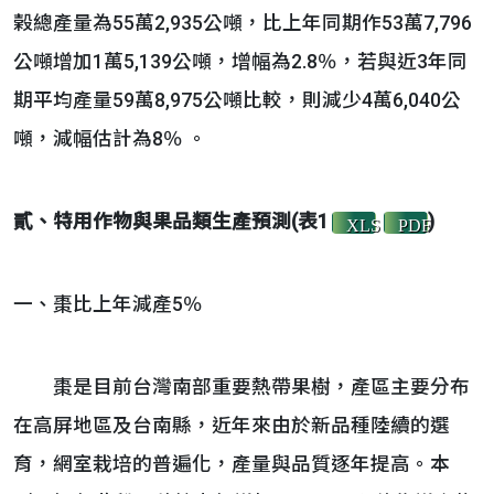
榖總產量為55萬2,935公噸，比上年同期作53萬7,796
公噸增加1萬5,139公噸，增幅為2.8％，若與近3年同
期平均產量59萬8,975公噸比較，則減少4萬6,040公
噸，減幅估計為8％ 。
貳、特用作物與果品類生產預測(表1
)
XLS
PDF
一、棗比上年減產5％
棗是目前台灣南部重要熱帶果樹，產區主要分布
在高屏地區及台南縣，近年來由於新品種陸續的選
育，網室栽培的普遍化，產量與品質逐年提高。本