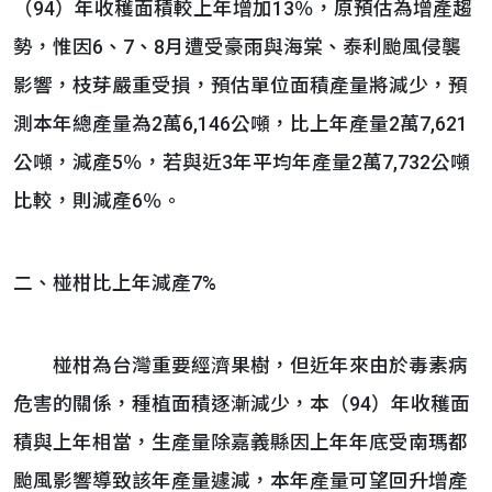
（94）年收穫面積較上年增加13％，原預估為增產趨
勢，惟因6、7、8月遭受豪雨與海棠、泰利颱風侵襲
影響，枝芽嚴重受損，預估單位面積產量將減少，預
測本年總產量為2萬6,146公噸，比上年產量2萬7,621
公噸，減產5％，若與近3年平均年產量2萬7,732公噸
比較，則減產6％。
二、椪柑比上年減產7%
椪柑為台灣重要經濟果樹，但近年來由於毒素病
危害的關係，種植面積逐漸減少，本（94）年收穫面
積與上年相當，生產量除嘉義縣因上年年底受南瑪都
颱風影響導致該年產量遽減，本年產量可望回升增產