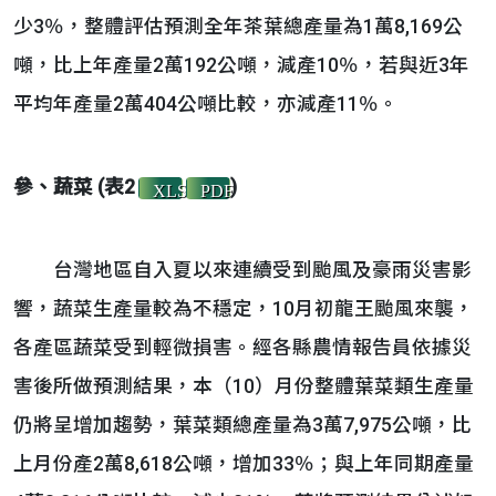
少3％，整體評估預測全年茶葉總產量為1萬8,169公
噸，比上年產量2萬192公噸，減產10％，若與近3年
平均年產量2萬404公噸比較，亦減產11％。
參、蔬菜 (表2
)
XLS
PDF
台灣地區自入夏以來連續受到颱風及豪雨災害影
響，蔬菜生產量較為不穩定，10月初龍王颱風來襲，
各產區蔬菜受到輕微損害。經各縣農情報告員依據災
害後所做預測結果，本（10）月份整體葉菜類生產量
仍將呈增加趨勢，葉菜類總產量為3萬7,975公噸，比
上月份產2萬8,618公噸，增加33％；與上年同期產量