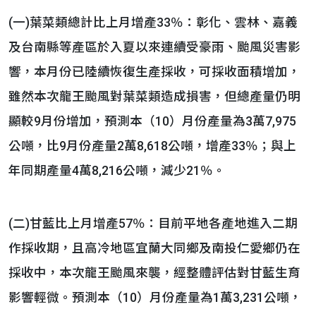
(一)葉菜類總計比上月增產33％：彰化、雲林、嘉義
及台南縣等產區於入夏以來連續受豪雨、颱風災害影
響，本月份已陸續恢復生產採收，可採收面積增加，
雖然本次龍王颱風對葉菜類造成損害，但總產量仍明
顯較9月份增加，預測本（10）月份產量為3萬7,975
公噸，比9月份產量2萬8,618公噸，增產33％；與上
年同期產量4萬8,216公噸，減少21％。
(二)甘藍比上月增產57％：目前平地各產地進入二期
作採收期，且高冷地區宜蘭大同鄉及南投仁愛鄉仍在
採收中，本次龍王颱風來襲，經整體評估對甘藍生育
影響輕微。預測本（10）月份產量為1萬3,231公噸，