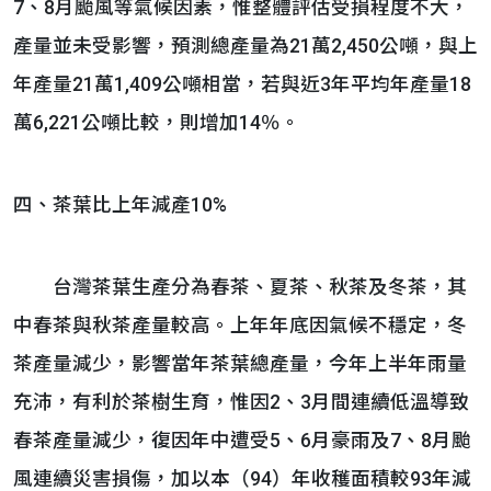
7、8月颱風等氣候因素，惟整體評估受損程度不大，
產量並未受影響，預測總產量為21萬2,450公噸，與上
年產量21萬1,409公噸相當，若與近3年平均年產量18
萬6,221公噸比較，則增加14％。
四、茶葉比上年減產10%
台灣茶葉生產分為春茶、夏茶、秋茶及冬茶，其
中春茶與秋茶產量較高。上年年底因氣候不穩定，冬
茶產量減少，影響當年茶葉總產量，今年上半年雨量
充沛，有利於茶樹生育，惟因2、3月間連續低溫導致
春茶產量減少，復因年中遭受5、6月豪雨及7、8月颱
風連續災害損傷，加以本（94）年收穫面積較93年減