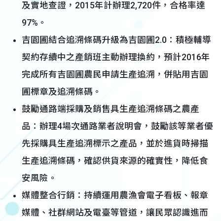
及實地查證，2015年計辦理2,720件，合格率達
97%。
吉園圃結合追溯條碼升級為吉園圃2.0：積極輔導
契約存續中之產銷班主動辦理換約，預計2016年
完成所有吉園圃農民申請生產追溯，併貼用吉園
圃標章及追溯條碼。
鼓勵通路端採購及銷售具生產追溯條碼之農產
品：辦理4場次通路業者說明會，鼓勵該等業者優
先採購具生產追溯標示之產品，並於進貨時掃描
生產追溯條碼，確認供貨來源的確實性，降低食
安風險。
媒體整合行銷：持續運用農漁會電子看板、報章
媒體、社群網站及電臺等管道，讓民眾認識進而