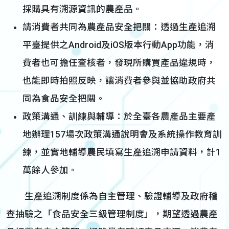
採購具有溯源資訊的農產品。
請消費者共同為農產品安全把關：透過生產追溯
平臺提供之Android及iOS版本行動App功能，消
費者也可擔任查核者，發現所購買產品違規時，
也能即時拍照反映，讓消費者參與並協助政府共
同為食品安全把關。
政策溝通、訓練與輔導：於全臺各農產品主要產
地辦理157場次政策溝通說明會及系統操作教育訓
練，並實地輔導農民填寫生產追溯申請資料，計1
萬餘人參加。
生產追溯制度係為自主管理、驗證輔導及政府稽
查抽驗之「食品安全三級管理制度」，期望透過農產