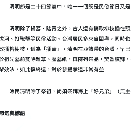
清明節是二十四節氣中，唯一一個既是民俗節日又是
清明除了掃墓、踏青之外，古人還有摘取柳枝插在頭
拔河、打鞦韆等民俗活動。台灣居民多來自閩粵，同時也
改插榕樹枝，稱為「插青」。清明在亞熱帶的台灣，早已
於祖先墓前芟除雜草、壓墓紙，再陳列祭品，焚香膜拜，
輩效法，如此慎終遠，對於發揚孝道非常有益。
漁民清明除了祭祖，尚須祭拜海上「好兄弟」（無主
節氣與諺語