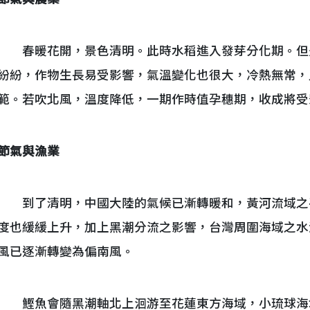
春暖花開，景色清明。此時水稻進入發芽分化期。但
紛紛，作物生長易受影響，氣溫變化也很大，冷熱無常，
範。若吹北風，溫度降低，一期作時值孕穗期，收成將受
節氣與漁業
到了清明，中國大陸的氣候已漸轉暖和，黃河流域之平
度也緩緩上升，加上黑潮分流之影響，台灣周圍海域之水
風已逐漸轉變為偏南風。
鰹魚會隨黑潮軸北上洄游至花蓮東方海域，小琉球海