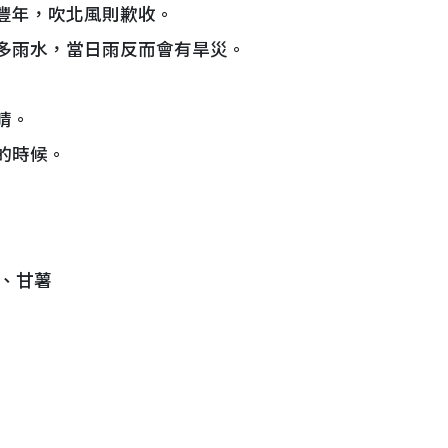
豐年，吹北風則歉收。
多雨水，當日雨反而會有旱災。
晴。
的時候。
、甘薯