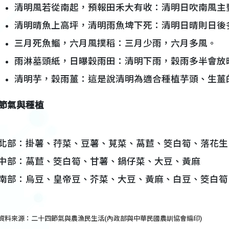
清明風若從南起，預報田禾大有收：清明日吹南風主
清明晴魚上高坪，清明雨魚埤下死：清明日晴則日後
三月死魚鰡，六月風撲稻：三月少雨，六月多風。
雨淋墓頭紙，日曝穀雨田：清明下雨，穀雨多半會放
清明芋，穀雨薑：這是說清明為適合種植芋頭、生薑
節氣與種植
北部：掛薯、荇菜、豆薯、莧菜、萵苣、筊白筍、落花生
中部：萵苣、筊白筍、甘薯、鍋仔菜、大豆、黃麻
南部：烏豆、皇帝豆、芥菜、大豆、黃麻、白豆、筊白筍
資料來源：
二十四節氣與農漁民生活(內政部與中華民國農訓協會編印)