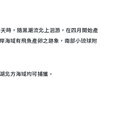
春天時，隨黑潮流北上洄游，在四月開始產
岸海域有飛魚產卵之跡象，南部小琉球附
湖北方海域均可捕獲。