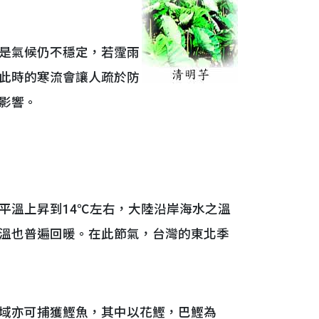
是氣候仍不穩定，若霪雨
此時的寒流會讓人疏於防
影響。
溫上昇到14℃左右，大陸沿岸海水之溫
溫也普遍回暖。在此節氣，台灣的東北季
域亦可捕獲鰹魚，其中以花鰹，巴鰹為