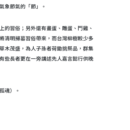
氣象節氣的「節」。
上的習俗；另外還有畫蛋、雕蛋、鬥雞、
將清明掃墓習俗帶來，而台灣柳樹較少多
草木茂盛，為人子孫者荷鋤挑祭品，群集
有些長者更在一旁講述先人嘉言懿行供晚
孤魂）。