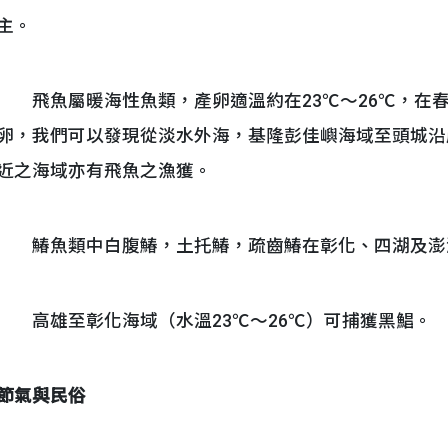
主。
飛魚屬暖海性魚類，產卵適溫約在23℃～26℃，在
卵，我們可以發現從淡水外海，基隆彭佳嶼海域至頭城沿
近之海域亦有飛魚之漁獲。
鰆魚類中白腹鰆，土托鰆，疏齒鰆在彰化、四湖及澎
高雄至彰化海域（水溫23℃～26℃）可捕獲黑鯧。
節氣與民俗