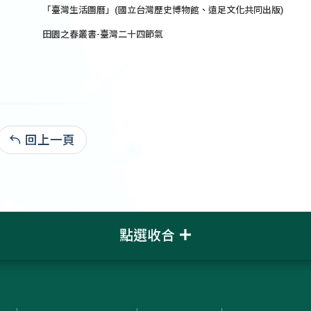
「臺灣生活圖曆」(國立台灣歷史博物館、遠足文化共同出版)
田園之春叢書-臺灣二十四節氣
回上一頁
94-04-08:51,699
點選收合