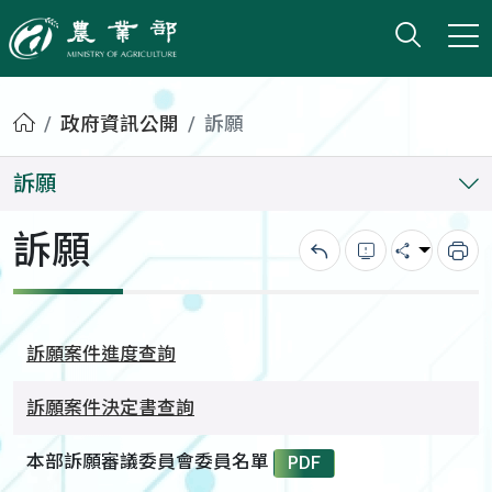
打開搜
小版
農業部
首頁
政府資訊公開
訴願
訴願
訴願
回上一頁
錯誤回報
分享
列
訴願案件進度查詢
訴願案件決定書查詢
本部訴願審議委員會委員名單
PDF