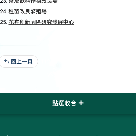
茶及飲料作物改良場
種苗改良繁殖場
花卉創新園區研究發展中心
回上一頁
112-07-27:73,480
點選收合