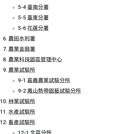
5-4
臺南分署
5-5
臺東分署
5-6
花蓮分署
農田水利署
農業金融署
農業科技園區管理中心
農業試驗所
9-1
嘉義農業試驗分所
9-2
鳳山熱帶園藝試驗分所
林業試驗所
水產試驗所
畜產試驗所
12-1 北區分所