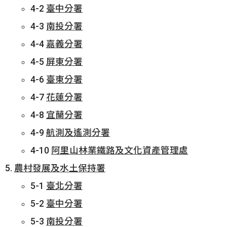
4-2
臺中分署
4-3
南投分署
4-4
嘉義分署
4-5
屏東分署
4-6
臺東分署
4-7
花蓮分署
4-8
宜蘭分署
4-9
航測及遙測分署
4-10
阿里山林業鐵路及文化資產管理處
農村發展及水土保持署
5-1
臺北分署
5-2
臺中分署
5-3
南投分署