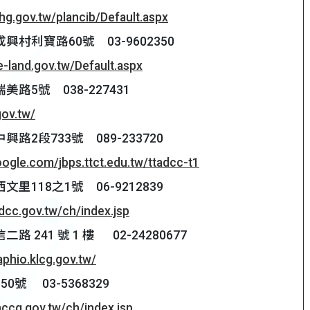
hg.gov.tw/plancib/Default.aspx
村利寶路60號 03-9602350
.e-land.gov.tw/Default.aspx
路5號 038-227431
gov.tw/
路2段733號 089-233720
google.com/jbps.ttct.edu.tw/ttadcc-t1
里118之1號 06-9212839
dcc.gov.tw/ch/index.jsp
 241 號 1 樓 02-24280677
aphio.klcg.gov.tw/
0號 03-5368329
hccg.gov.tw/ch/index.jsp