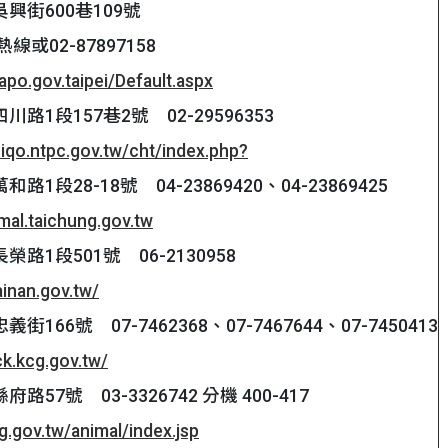
興街600巷109號
線或02-87897158
apo.gov.taipei/Default.aspx
路1段157巷2號 02-29596353
iqo.ntpc.gov.tw/cht/index.php?
1段28-18號 04-23869420、04-23869425
mal.taichung.gov.tw
路1段501號 06-2130958
ainan.gov.tw/
166號 07-7462368、07-7467644、07-7450413
ck.kcg.gov.tw/
57號 03-3326742 分機 400-417
g.gov.tw/animal/index.jsp