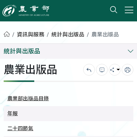
打開搜
小版
農業部
首頁
資訊與服務
統計與出版品
農業出版品
統計與出版品
農業出版品
回上一頁
錯誤回報
分享
列
農業部出版品目錄
年報
二十四節氣