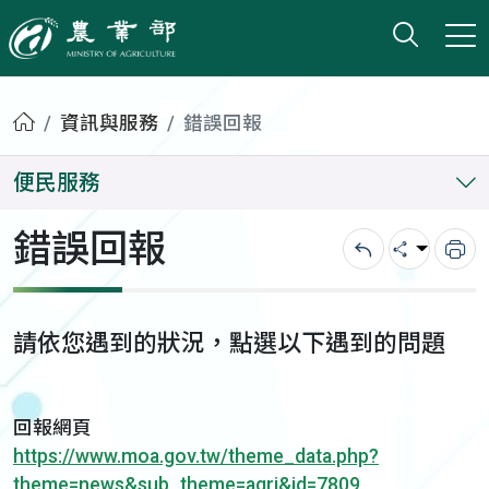
打開搜
小版
農業部
首頁
資訊與服務
錯誤回報
便民服務
錯誤回報
回上一頁
分享
列
請依您遇到的狀況，點選以下遇到的問題
回報網頁
https://www.moa.gov.tw/theme_data.php?
theme=news&sub_theme=agri&id=7809