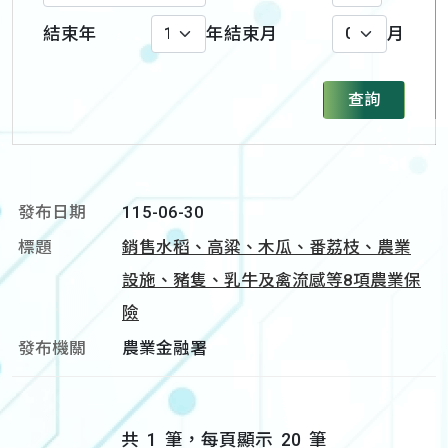
結束年
年
結束月
月
查詢
115-06-30
銷售水稻、高粱、木瓜、番荔枝、農業
設施、豬隻、乳牛及禽流感等8項農業保
險
農業金融署
共
1
筆，每頁顯示
20
筆