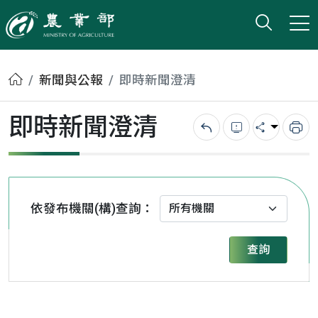
打開搜
小版
農業部
首頁
新聞與公報
即時新聞澄清
即時新聞澄清
回上一頁
錯誤回報
分享
列
依發布機關(構)查詢：
查詢