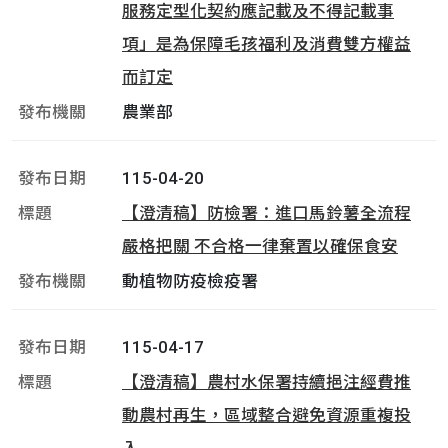
服務定型化契約應記載及不得記載事
項」是為保障毛孩福利及消費雙方權益
而訂定
農業部
115-04-20
【澄清稿】防檢署：進口馬鈴薯全流程
嚴格把關 不合格一律棄置以確保食安
動植物防疫檢疫署
115-04-17
【澄清稿】農村水保署持續挹注經費推
動農村再生，區域整合避免資源重複投