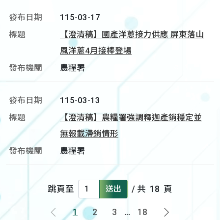
115-03-17
【澄清稿】國產洋蔥接力供應 屏東落山
風洋蔥4月接棒登場
農糧署
115-03-13
【澄清稿】農糧署強調釋迦產銷穩定並
無報載滯銷情形
農糧署
跳頁至
送出
/ 共
18
頁
1
2
3
...
18
上一頁
下一頁