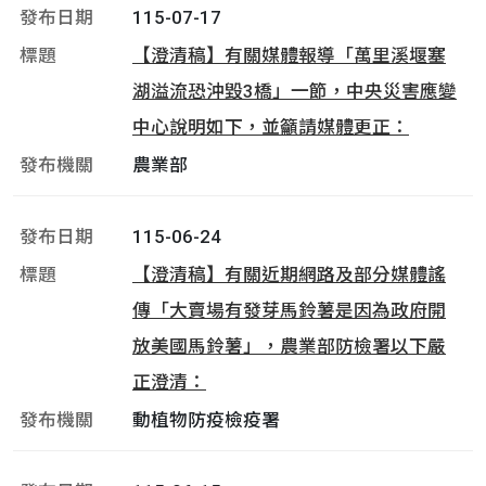
115-07-17
【澄清稿】有關媒體報導「萬里溪堰塞
湖溢流恐沖毀3橋」一節，中央災害應變
中心說明如下，並籲請媒體更正：
農業部
115-06-24
【澄清稿】有關近期網路及部分媒體謠
傳「大賣場有發芽馬鈴薯是因為政府開
放美國馬鈴薯」，農業部防檢署以下嚴
正澄清：
動植物防疫檢疫署