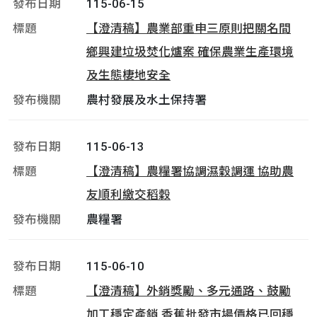
115-06-15
【澄清稿】農業部重申三原則把關名間
鄉興建垃圾焚化爐案 確保農業生產環境
及生態棲地安全
農村發展及水土保持署
115-06-13
【澄清稿】農糧署協調濕穀調運 協助農
友順利繳交稻穀
農糧署
115-06-10
【澄清稿】外銷獎勵、多元通路、鼓勵
加工穩定產銷 香蕉批發市場價格已回穩