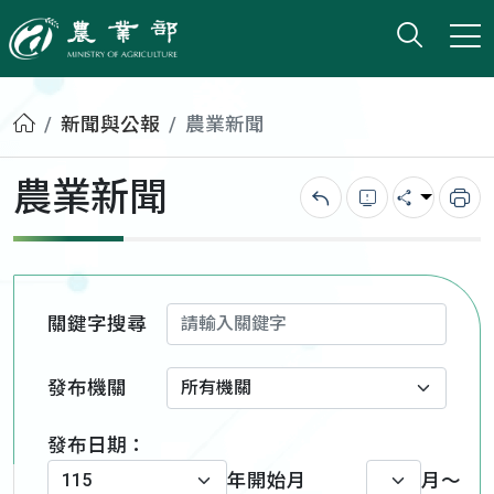
打開搜
小版
農業部
首頁
新聞與公報
農業新聞
農業新聞
回上一頁
錯誤回報
分享
列
關鍵字搜尋
發布機關
發布日期：
年
開始月
月～