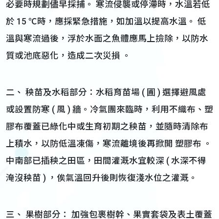
必要時規劃儘早採捕。 寒流侵襲或停滯時，水溫若低
於 15 ℃時，應採緊急措施，如加溫以提高水溫。 低
溫與寒流過後，浮於水面之魚體應馬上撿除，以防水
質或池底惡化，造成二次災損 。
二、 秧苗及水稻部分：水稻育苗場 ( 圃 ) 選擇避風處
或設置防寒 ( 風 ) 牆。冷氣團來臨時，利用不織布、塑
膠布覆蓋已綠化中或生育初期之秧苗，並隨時清除布
上積水，以防低溫凍傷，寒流離境後再掀開 塑膠布 。
中南部已插秧之田區，田間灌溉水宜較深 ( 水深不得
淹沒秧苗 ) ，俟氣溫回升後則恢復淺水位之灌溉。
三、 果樹部分： 加強包裹樹幹、果實套袋及表土覆蓋