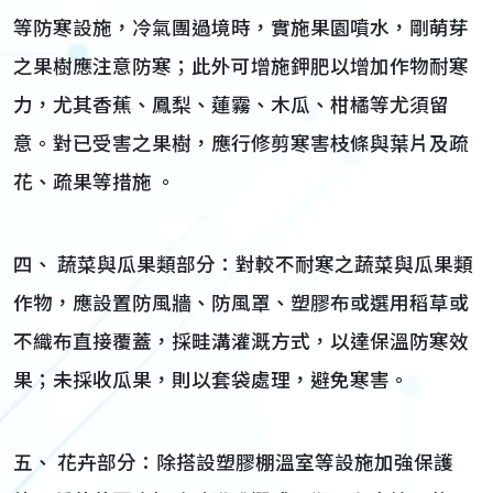
等防寒設施，冷氣團過境時，實施果園噴水，剛萌芽
之果樹應注意防寒；此外可增施鉀肥以增加作物耐寒
力，尤其香蕉、鳳梨、蓮霧、木瓜、柑橘等尤須留
意。對已受害之果樹，應行修剪寒害枝條與葉片及疏
花、疏果等措施 。
四、 蔬菜與瓜果類部分：對較不耐寒之蔬菜與瓜果類
作物，應設置防風牆、防風罩、塑膠布或選用稻草或
不織布直接覆蓋，採畦溝灌溉方式，以達保溫防寒效
果；未採收瓜果，則以套袋處理，避免寒害。
五、 花卉部分：除搭設塑膠棚溫室等設施加強保護