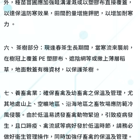
外，種苗苗圃應加強畦溝灌溉或以塑膠布直接覆蓋，
以達保溫防寒效果，田間酌量增施鉀肥，以增加耐寒
力 。
六、 茶樹部分：現逢春茶生長期間，當寒流來襲前，
在樹冠上覆蓋 PE 塑膠布、遮陰網等或撒上薄層稻
草，地面敷蓋有機資材，以保護茶樹 。
七、養畜禽業：確保畜禽及幼畜禽之保溫及管理，尤
其地處山上、空曠地區、沿海地區之畜牧場應防範冷
風侵襲。由於低溫易誘發畜禽動物緊迫，引致疫病發
生，且口蹄疫、禽流感等病好發於低溫時節，請務必
做好衛生管理操作，同時加強仔畜禽的保溫及管理。