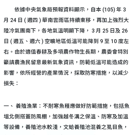
依據中央氣象局預報資料顯示，自本 (105) 年 3
月 24 日 ( 週四 ) 華南雲雨區持續東移，再加上強烈大
陸冷氣團南下，各地氣溫明顯下降， 3 月 25 日及 26
日 ( 週五、週六 ) 空曠地區低溫可能降到 9 至 10 度左
右。由於適值春耕及多項農作物生長期，農委會特別
籲請農漁民留意最新氣象資訊，防範低溫可能造成的
影響，依所經營的產業情況，採取防寒措施，以減少
損失：
一、 養殖漁業：不耐寒魚種應做好防範措施，包括魚
塭北側搭蓋防風棚，加強越冬溝之保溫、防寒及加溫
等設備，養殖池水較淺，文蛤養殖池混養之虱目魚，