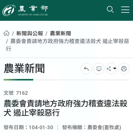
打開搜
小版
農業部
首頁
新聞與公報
農業新聞
農委會責請地方政府強力稽查違法殺犬 遏止宰殺惡
行
農業新聞
回上一頁
錯誤回報
分享
列
文號
7162
農委會責請地方政府強力稽查違法殺
犬 遏止宰殺惡行
發布日期：104-01-30
發布機關：農委會(畜牧處)