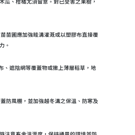
木瓜、柑橘尤須留意。對已受害之果樹，
種苗苗圃應加強畦溝灌溉或以塑膠布直接覆
力。
塑膠布、遮陰網等覆蓋物或撒上薄層稻草，地
搭蓋防風棚，並加強越冬溝之保溫、防寒及
時注意畜舍溫溼度，保持通風的環境並防