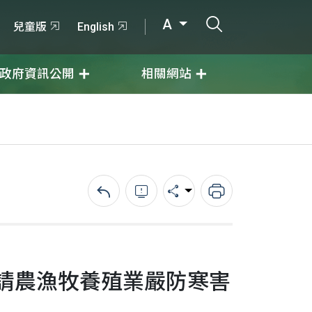
打開搜尋輸入
A
兒童版
English
政府資訊公開
相關網站
回上一頁
錯誤回報
分享
列印
請農漁牧養殖業嚴防寒害