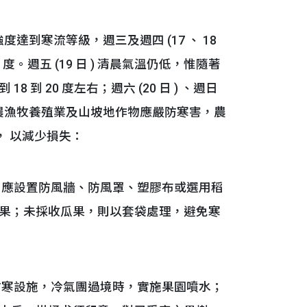
達到寒流等級，週三及週四 (17 、 18
 度。週五 (19 日 ) 清晨氣溫仍低，惟隨著
 20 度左右；週六 (20 日 ) 、週日
降。農漁牧養殖業及山坡地作物應嚴防寒害，農
， 以減少損失：
，應設置防風牆、防風罩、塑膠布或選用稻
果；未採收瓜果，則以套袋處理，避免寒
防寒設施，冷氣團過境時，實施果園噴水；