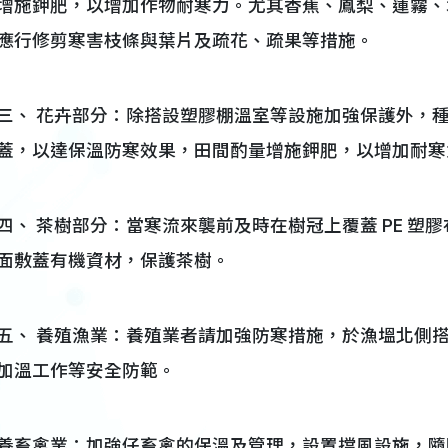
增施鉀肥，以增加作物耐寒力。尤其香蕉、鳳梨、蓮霧、
應行修剪寒害枝條與葉片及疏花、疏果等措施。
三、 花卉部分：除搭設塑膠棚溫室等設施加強保護外，
蓋，以達保溫防寒效果，田間酌量增施鉀肥，以增加耐寒
四、 茶樹部分：當寒流來襲前及時在樹冠上覆蓋 PE 
面敷蓋有機資材，保護茶樹。
五、 養殖漁業：養殖業者請加強防寒措施，於漁塭北側
加溫工作等安全防範。
養畜禽業：加強仔畜禽的保溫及管理，設置擋風設施，隨