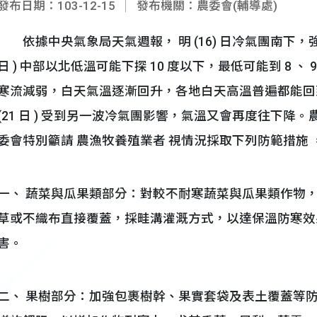
發布日期：103-12-15
發布機關：農委會(輔導處)
依據中央氣象局天氣週報， 明 (16) 日冷氣團南下，強度
日 ) 中部以北低溫可能下探 10 度以下，最低可能到 8 、 9
寒流減弱，白天氣溫逐漸回升，各地白天高溫普遍都能回到 18 到
(21 日 ) 受到另一波冷氣團影響，氣溫又會再度往下
委會特別籲請 農漁牧養殖業者 視情況採取下列防範措施 
一、 蔬菜與瓜果類部分：對較不耐寒蔬菜與瓜果類作物
草或不織布直接覆蓋，採畦溝灌溉方式，以達保溫防寒效
害。
二、 果樹部分：加強包裹樹幹、果實套袋及表土覆蓋等