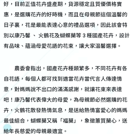
好，目前正值花卉盛產期，貨源穩定且質優價格實
惠，是選購花卉的好時機，而且在母親節這個溫馨的
日子裏，花是最能表達心意的禮品選項，因此該會特
別以康乃馨 、 火鶴花及蝴蝶蘭等 3 種國產花卉，設計
有品味、蘊涵母愛花語的花束，讓大家温馨選擇。
農委會指出，國產花卉種類繁多，不同花卉有各
自花語，每個人都可找到適當花卉當代言人傳達情
意，對媽媽說不出口的滿滿感謝，就讓花束來表達
吧！康乃馨代表偉大的母愛，為母親節必然選購的花
卉，火鶴花散發熱情氣息，是送給熱情富愛心的媽媽
最佳組合，蝴蝶蘭又稱「福蘭」，象徵蕙質蘭心，送
給年長慈愛的母親最適宜。