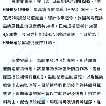
農委會表示，今（3）日新增確診3例H5N2、1例
H5N8及1例H5亞型高病原禽流感（HPAI）案例，今日
完成2場撲殺防疫處置。總計今年迄今，我國禽場確診
高病原性禽流感案例共69場，已完成撲殺者計50萬
4,800隻。今日亦無新增H5N6確診案例，至目前為止
H5N6確診禽場仍維持11場。
農委會說明，為即早發現可能案例，即時處置，
並防堵疫情傳播，該會推動多項創新防疫作為，包含
提高撲殺補償費至8成，鼓勵業者主動通報，以及推動
鴨隻上市前監測等。目前這些強化防疫作為持續發揮
效果，近期新增的案例皆以主動通報及鴨隻上市前監
測為主，配合撲殺處置、場區消毒及復養等程序，逐