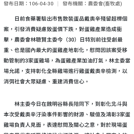
發布日期：106-04-30
發布機關：農委會(畜牧處)
日前食藥署驗出市售散裝蛋品戴奧辛殘留超標個
案，引發消費疑慮致蛋價下跌，對蛋雞產業造成衝
擊，農委會林聰賢主委今（30）日特別前往受創最
重、也是國內最大的蛋雞產地彰化，慰問因該案受移
動管制的3家蛋雞場，為蛋雞產業加油打氣，林主委當
場允諾，支持彰化全縣雞場進行雞蛋戴奧辛檢測，以
消弭社會大眾疑慮、重建消費信心。
林主委今日在魏明谷縣長陪同下，到彰化北斗與
本次受戴奧辛汙染事件影響的財源、駿億及鴻彰3家蛋
雞場負責人見面，表達慰問及關心之意，對於現場蛋