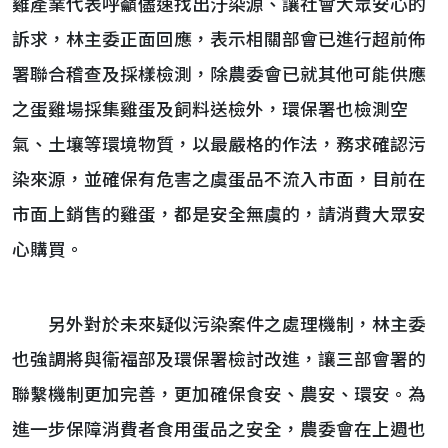
雞產業代表呼籲儘速找出汙染源、讓社會大眾安心的
訴求，林主委正面回應，表示相關部會已進行超前佈
署聯合稽查及採樣檢測，除農委會已就其他可能供應
之蛋雞場採集雞蛋及飼料送檢外，環保署也檢測空
氣、土壤等環境物質，以最嚴格的作法，務求確認污
染來源，並確保有危害之虞蛋品不流入市面，目前在
市面上銷售的雞蛋，都是安全無虞的，請消費大眾安
心購買。
另外對於未來疑似污染案件之處理機制，林主委
也強調將與衞福部及環保署檢討改進，讓三部會署的
聯繫機制更加完善，更加確保食安、農安、環安。為
進一步保障消費者食用蛋品之安全，農委會在上週也