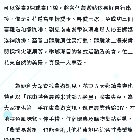
可以從臺9線或臺11線，將各個農遊點依喜好自行串
接，像是到花蓮富里搓愛玉、呷愛玉冰；至成功三仙
臺觀海和擂咖啡；到卑南東遊季泡溫泉與大啖田媽媽
洛神肋排；至關山體驗原住民打獵；體驗池上爆米香
與採摘火龍果等，琳瑯滿目的各式活動及美食，佐上
花東自然的美景，真是一大享受。
為便利大眾查找農遊訊息，花東五大鄉鎮農會也
特別以「花東特色農遊米其鄰五顆星」臉書專頁，為
大家提供第一手花東農遊資訊，像是農業體驗DIY、在
地特色風味餐、伴手禮、住宿優惠及購物集點活動，
「農業易遊網」也能查詢其他花東地區綜合性農業旅