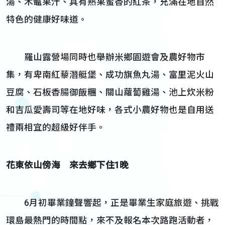
湯、木虌果汁、具有熟果蜜香的紅茶，充滿在地自然
特色的健康好味道。
羅山露營場同時也舉辦米鄉園遊會及農好物市
集，有卑南紅藜潛艇堡、成功旗魚丸湯、富里泥火山
豆腐、石板香腸御飯糰、關山蘿蔔雞湯、池上炊米粉
和吉瓜愛壽司等在地好味，各式小農好物也是自用送
禮兩相宜的超級好伴手。
花東依山傍海 來去鄉下住
1
晚
6月初畢業鐘聲響起，正是畢業生家庭旅遊、挑戰
環島最熱門的時間點，來不及報名本次路跑活動者，