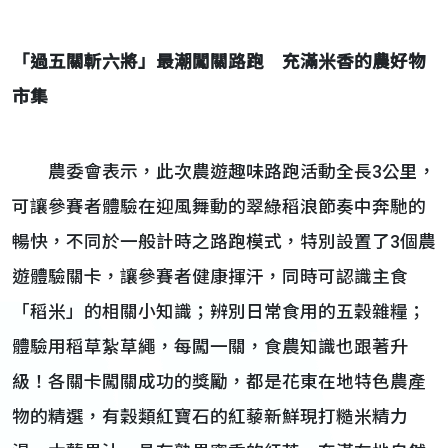
「過五關斬六將」最潮闖關路跑 充滿米香的農好物
市集
農委會表示，此次農遊趣味路跑活動全長3公里，
可讓參賽者體驗在迎風舞動的翠綠稻浪節奏中奔馳的
暢快，不同於一般計時之路跑模式，特別設置了3個農
遊體驗關卡，讓參賽者健康揮汗，同時可認識主食
「稻米」的相關小知識；辨別日常食用的五穀雜糧；
體驗用稻草紮草繩，每闖一關，食農知識也跟著升
級！各關卡闖關成功的獎勵，都是花東在地特色農產
物的精選，有穀類紅寶石的紅藜新鮮現打糙米精力