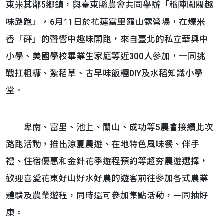
東米其鄰5鄉鎮，與臺東縣農會共同舉辦「稻陣闖關趣
味路跑」，6月11日於花蓮富里羅山露營場，在爆米
香「砰」的聲響中趣味開跑，來自臺北的私立華興中
小學、美國學校畢業生家庭等近300人參加，一同挑
戰扛粗糠、紮稻草、古早味飯糰DIY及水稻知識小學
堂。
卑南、富里、池上、關山、成功等5農會接續此次
路跑活動，推出涼夏農遊、在地特色風味餐、伴手
禮、住宿優惠和金針花季遊程預約等超夯農遊選擇，
歡迎喜愛花東好山好水好農的遊客前往參加各式農業
體驗及農業遊程，同時還可參加集點活動，一同抽好
康。