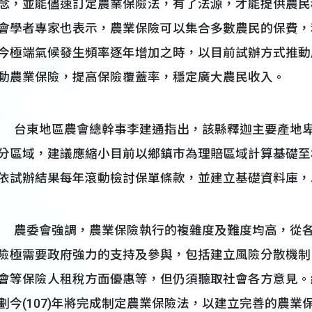
念，並能儘速訂定農業保險法，有了法源，才能提供農民
會學者專家也表示，農業保險可以集合多數農民的保費，
今極端氣候發生頻率逐年增加之時，以目前試辦方式推動
動農業保險，提高保險覆蓋率，穩定廣大農民收入。
台東地區農會總幹事李建通指出，該縣釋迦主要產地卑
分區域，建議應縮小目前以鄉鎮市為理賠區域計算基礎至
依試辦結果每年滾動檢討保單條款，並建立基礎資料庫，
農委會強調，農業保險執行的複雜度及難度均高，從各
險極需要政府強力的支持及參與，包括建立風險分散機制
會等保險人租稅方面優惠等，但仍須聽取社會各方意見。
劃今(107)年將完成制定農業保險法，以建立完善的農業