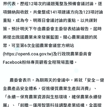
界代表，歷經12場次的議題蒐整及預備會議討論，逐
項歸納與收斂，共彙整成141項建議方向及123項討論
重點，成為今、明兩日會議討論的重點，以共謀對
策。預計明天下午由農委會主委發表結論報告，屆時
將提出我國農業未來發展藍圖。關心農業議題的民
眾，可至第6次全國農業會議官方網站
(https://open6.coa.gov.tw)及行政院農業委員會
Facebook粉絲專頁觀看全程現場直播。
農委會表示，為期兩天的會議中，將就「安全－健
全農產品安全體系，促進優質農業生產與消費」、
「永續－保育農業資源與生態環境，確保農業永續發
展」、「前瞻－運用智慧科技調整產業結構，全面提