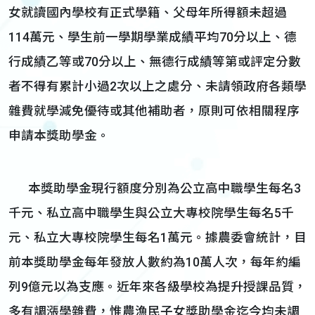
女就讀國內學校有正式學籍、父母年所得額未超過
114萬元、學生前一學期學業成績平均70分以上、德
行成績乙等或70分以上、無德行成績等第或評定分數
者不得有累計小過2次以上之處分、未請領政府各類學
雜費就學減免優待或其他補助者，原則可依相關程序
申請本獎助學金。
本獎助學金現行額度分別為公立高中職學生每名3
千元、私立高中職學生與公立大專校院學生每名5千
元、私立大專校院學生每名1萬元。據農委會統計，目
前本獎助學金每年發放人數約為10萬人次，每年約編
列9億元以為支應。近年來各級學校為提升授課品質，
多有調漲學雜費，惟農漁民子女獎助學金迄今均未調