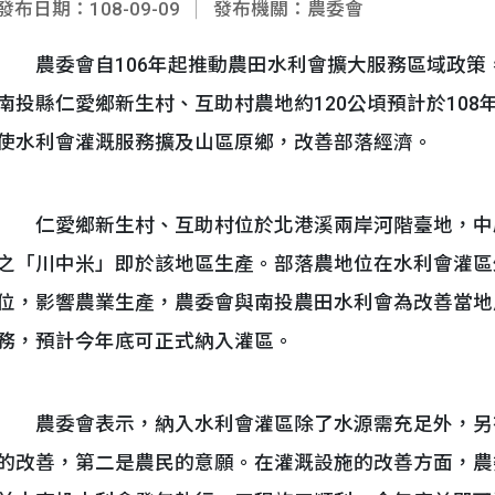
發布日期：108-09-09
發布機關：農委會
農委會自106年起推動農田水利會擴大服務區域政策，於1
南投縣仁愛鄉新生村、互助村農地約120公頃預計於10
使水利會灌溉服務擴及山區原鄉，改善部落經濟。
仁愛鄉新生村、互助村位於北港溪兩岸河階臺地，中
之「川中米」即於該地區生產。部落農地位在水利會灌區
位，影響農業生產，農委會與南投農田水利會為改善當地
務，預計今年底可正式納入灌區。
農委會表示，納入水利會灌區除了水源需充足外，另
的改善，第二是農民的意願。在灌溉設施的改善方面，農