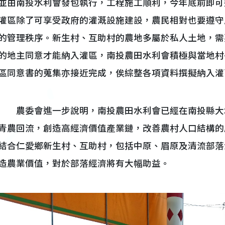
並由南投水利會發包執行，工程施工順利，今年底前即可
灌區除了可享受政府的灌溉設施建設，農民相對也要遵守
的管理秩序。新生村、互助村的農地多屬於私人土地，需
的地主同意才能納入灌區，南投農田水利會積極與當地村
區同意書的蒐集亦接近完成，俟綜整各項資料撰擬納入灌
農委會進一步說明，南投農田水利會已經在南投縣大
青農回流，創造高經濟價值產業鏈，改善農村人口結構的
結合仁愛鄉新生村、互助村，包括中原、眉原及清流部落
造農業價值，對於部落經濟將有大幅助益。