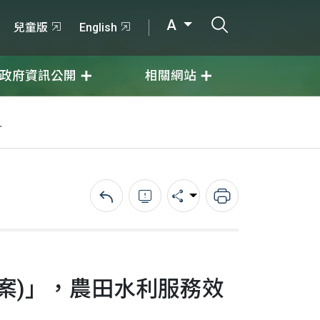
打開搜尋輸入
A
兒童版
English
政府資訊公開
相關網站
升
回上一頁
錯誤回報
分享
列印
案)」，農田水利服務效