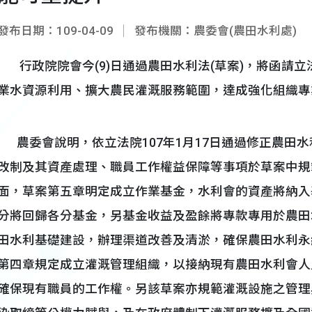
發布日期：109-04-09
發布機關：農委會(農田水利處)
行政院院會今(9)日通過農田水利法(草案)，將函請
業水資源利用、擴大農民灌溉服務範圍，達成強化組織專
農委會說明，依立法院107年1月17日通過修正農田水
改制及其資產處理、職員工作權益保障等事項於草案中規
面，草案第五章明定成立作業基金，水利會的資產將納入
分將回歸各分基金，另基金收益及盈餘將專款專用於農田
田水利基礎建設，辦理渠道改善及清淤，確保農田水利永
第四章規定成立灌溉管理組織，以接納現有農田水利會人
確保現有職員的工作權。另該草案亦規範灌溉設施之管理