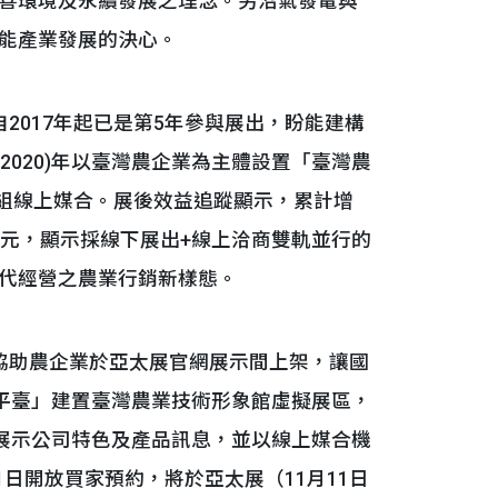
善環境及永續發展之理念。另沼氣發電與
能產業發展的決心。
017年起已是第5年參與展出，盼能建構
2020)年以臺灣農企業為主體設置「臺灣農
4組線上媒合。展後效益追蹤顯示，累計增
0萬元，顯示採線下展出+線上洽商雙軌並行的
代經營之農業行銷新樣態。
助農企業於亞太展官網展示間上架，讓國
貿平臺」建置臺灣農業技術形象館虛擬展區，
臺展示公司特色及產品訊息，並以線上媒合機
1日開放買家預約，將於亞太展（11月11日