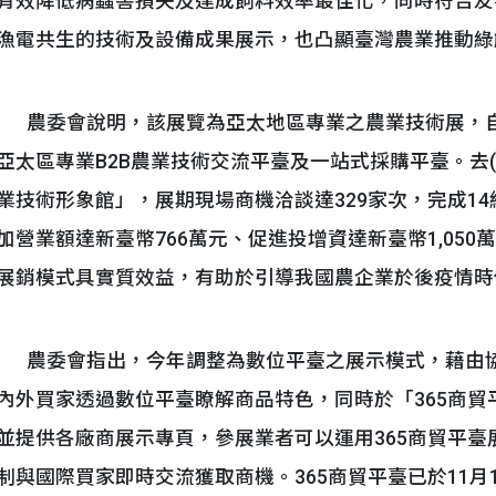
有效降低病蟲害損失及達成飼料效率最佳化，同時符合友
漁電共生的技術及設備成果展示，也凸顯臺灣農業推動綠
農委會說明，該展覽為亞太地區專業之農業技術展，自2
亞太區專業B2B農業技術交流平臺及一站式採購平臺。去(
業技術形象館」，展期現場商機洽談達329家次，完成1
加營業額達新臺幣766萬元、促進投增資達新臺幣1,05
展銷模式具實質效益，有助於引導我國農企業於後疫情時
農委會指出，今年調整為數位平臺之展示模式，藉由協
內外買家透過數位平臺瞭解商品特色，同時於「365商
並提供各廠商展示專頁，參展業者可以運用365商貿平
制與國際買家即時交流獲取商機。365商貿平臺已於11月