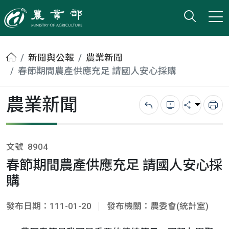
打開搜
小版
農業部
首頁
新聞與公報
農業新聞
春節期間農產供應充足 請國人安心採購
農業新聞
回上一頁
錯誤回報
分享
列
文號
8904
春節期間農產供應充足 請國人安心採
購
發布日期：111-01-20
發布機關：農委會(統計室)