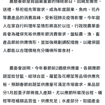
​​​​​ 農曆春節是我國最重要的傳統節日，因親友團聚、
送禮、祭祀祖先等需求，成為年度蔬果、魚肉、花卉
等農產品的消費高峰。受新冠肺炎疫情影響，今年國
人在家自行料理年菜情形將高於以往。行政院農業委
員會為確保充裕供應年節消費需求，盤點農、漁、畜
產品節前供應情形，並加強規劃調配措施，以確保國
人都能以合理價格充分購得所需食材。
農委會說明，今年春節前2週總供應量，各類應節
蔬菜如甘藍、結球白菜、蘿蔔及花椰菜等品項供應充
裕，預期春節前蔬菜供應量可滿足市場需求。果品部
分1月起棗子即將進入產期，尤以應節所需茂谷柑、桶
柑等柑橘類品質佳，供應充足；水產部分，如國產金