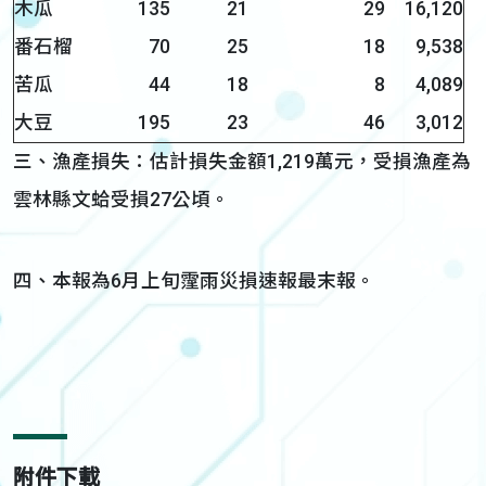
木瓜
135
21
29
16,120
番石榴
70
25
18
9,538
苦瓜
44
18
8
4,089
大豆
195
23
46
3,012
三、漁產損失：估計損失金額1,219萬元，受損漁產為
雲林縣文蛤受損27公頃。
四、本報為6月上旬霪雨災損速報最末報。
附件下載