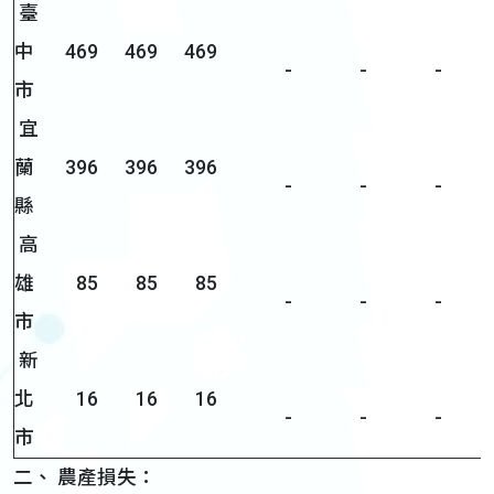
臺
中
469
469
469
-
-
-
市
宜
蘭
396
396
396
-
-
-
縣
高
雄
85
85
85
-
-
-
市
新
北
16
16
16
-
-
-
市
二、 農產損失：