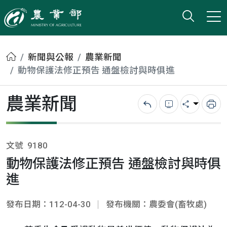
打開搜
小版
農業部
首頁
新聞與公報
農業新聞
動物保護法修正預告 通盤檢討與時俱進
農業新聞
回上一頁
錯誤回報
分享
列
文號
9180
動物保護法修正預告 通盤檢討與時俱
進
發布日期：112-04-30
發布機關：農委會(畜牧處)