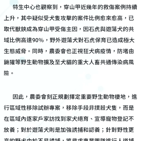
特生中心也觀察到，穿山甲近幾年的救傷案例持續
上升，其中疑似受犬隻攻擊的案件比例愈來愈高，已
取代獸鋏成為穿山甲受傷主因，因石虎與遊蕩犬的共
域比例高達90％，野外遊蕩犬對石虎保育已造成極大
生態威脅。同時，農委會也正視狂犬病疫情，防堵由
鼬獾等野生動物擴及至犬貓的重大人畜共通傳染病風
險。
因此，農委會刻正規劃擇定重要野生動物棲地，進
行區域性移除試辦專案，移除手段非撲殺犬隻，而是
在區域內逐家戶家訪找到家犬絕育、宣導寵物登記不
放養；對於遊蕩犬則是加強誘捕和認養；針對野性更