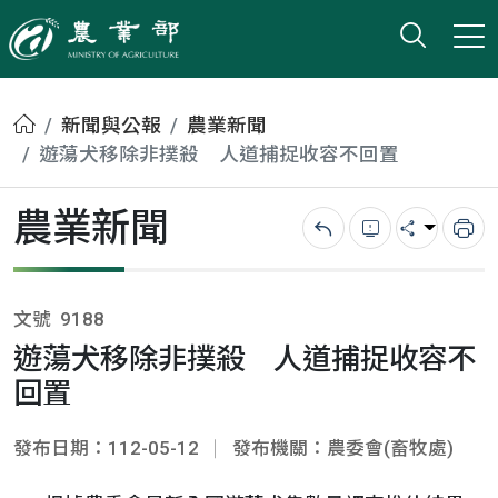
打開搜
小版
農業部
首頁
新聞與公報
農業新聞
遊蕩犬移除非撲殺 人道捕捉收容不回置
農業新聞
回上一頁
錯誤回報
分享
列
文號
9188
遊蕩犬移除非撲殺 人道捕捉收容不
回置
發布日期：112-05-12
發布機關：農委會(畜牧處)