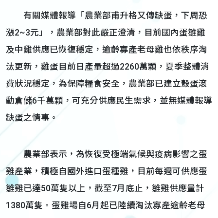
有關媒體報導「農業部甫升格又傳缺蛋，下周恐
漲2~3元」，農業部對此嚴正澄清，目前國內蛋雛雞
及中雞供應已恢復穩定，逾齡寡產老母雞也依秩序淘
汰更新，雞蛋目前日產量超過2260萬顆，夏季整體消
費狀況穩定，為保障糧食安全，農業部已建立殼蛋滾
動倉儲6千萬顆，可充分供應民生需求，並無媒體報導
缺蛋之情事。
農業部表示，為恢復受極端氣候與疫病影響之蛋
雞產業，積極自國外進口蛋種雞，目前每週可供應蛋
雛雞已達50萬隻以上，截至7月底止，雛雞供應量計
1380萬隻。蛋雞場自6月起已陸續淘汰寡產逾齡老母