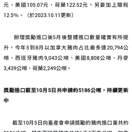
元、美國105.07元、荷蘭122.
52元，另要加上關稅
12.5％。（於2023.10.
11更新）
辦理獎勵進口後5月後整體進口數量確實有所提
升，今年5到8月以加拿大豬肉占比最多達20,794公
噸、西班牙豬肉9,043公噸、美國8,808公噸、丹麥
3,439公噸、荷蘭2,249公噸。
獎勵進口截至
10
月
5
日共申請約
5186
公噸，持續更新
中
截至10月5日向畜產會申請獎勵的豬肉進口量共約