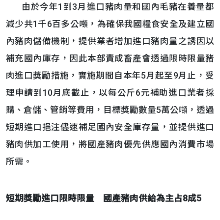
由於今年1到3月進口豬肉量和國內毛豬在養量都
減少共1千6百多公噸，為確保我國糧食安全及建立國
內豬肉儲備機制，提供業者增加進口豬肉量之誘因以
補充國內庫存，因此本部責成畜產會透過限時限量豬
肉進口獎勵措施，實施期間自本年5月起至9月止，受
理申請到10月底截止，以每公斤6元補助進口業者採
購、倉儲、管銷等費用，目標獎勵數量5萬公噸，透過
短期進口挹注儘速補足國內安全庫存量，並提供進口
豬肉供加工使用，將國產豬肉優先供應國內消費市場
所需。
短期獎勵進口限時限量 國產豬肉供給為主占
8
成
5