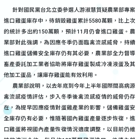
針對國民黨台北立委參選人游淑慧質疑農業部專案
進口雞蛋庫存中，待銷毀雞蛋累計5580萬顆，比上次
的統計多出約150萬顆，預計11月仍會進口雞蛋。農
業部對此強調，為因應冬季仍面臨禽流感威脅，持續
進口雞蛋儲備安全庫存仍有其必要，農業部全力督導
畜產委託加工業者協助將庫存雞蛋製成冷凍液蛋及其
他加工蛋品，讓庫存雞蛋能有效利用。
農業部說明，以去年底到今年上半年國際間高病源
禽流感疫情評估，步入冬季後禽流感疫情的威脅仍存
在，為提早因應疫情對蛋雞產業的影響，儲備雞蛋安
全庫存仍有必要，惟隨著國內雞蛋產量逐步恢復，進
口雞蛋將視國內產量恢復情況適度調整，以目前仍維