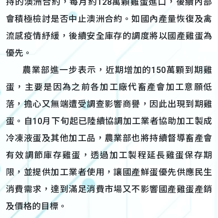
持的澳洲合約，每月約128萬顆雞蛋進口，後續內部
會積極檢討是否中止澳洲合約。如國內產量恢復及禽
流感疫情紓緩，後續安全庫存的調度將以國產雞蛋為
優先。
農業部進一步表示，近期增加的150萬顆到期雞
蛋，主要是因為之前各加工廠代畜產會加工意願低
落，擔心又無端遭受調查影響商譽，因此出現到期雞
蛋。自10月下旬起已陸續協調加工業者協助加工製成
冷凍液蛋及其他加工品，農業部也將持續督導畜產會
有效調節庫存雞蛋，透過加工製程延長雞蛋保存期
限，並提供加工業者使用，讓國產鮮蛋優先供應民生
消費需求，達到滿足消費市場又不影響國產雞蛋產銷
及價格的目標。