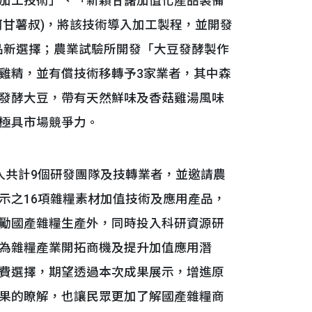
)加工技術」、「新穎甘藷加值化產品製備
阿甘薯叔)，將該技術導入加工製程，並開發
品新選擇；農業試驗所開發「大豆發酵製作
雞精，並有償技術移轉予3家業者，其中森
發酵大豆，帶有天然鮮味及香菇雞湯風味
極具市場競爭力。
共計9個研發團隊及技轉業者，並邀請農
示之16項雜糧素材加值技術及應用產品，
勵國產雜糧生產外，同時投入科研資源研
為雜糧產業開拓商機及提升加值應用潛
費選擇，期望透過本次成果展示，增進原
果的瞭解，也讓民眾更加了解國產雜糧商