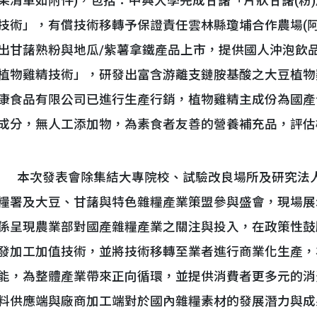
果清單如附件)，包括：中興大學完成甘藷「片狀甘藷(粉
技術」，有償技術移轉予保證責任雲林縣瓊埔合作農場(
出甘藷熟粉與地瓜/紫薯拿鐵產品上市，提供國人沖泡飲
植物雞精技術」，研發出富含游離支鏈胺基酸之大豆植物
康食品有限公司已進行生產行銷，植物雞精主成份為國產
成分，無人工添加物，為素食者友善的營養補充品，評估
本次發表會除集結大專院校、試驗改良場所及研究法人
糧署及大豆、甘藷與特色雜糧產業策盟參與盛會，現場展
係呈現農業部對國產雜糧產業之關注與投入，在政策性鼓
發加工加值技術，並將技術移轉至業者進行商業化生產，
能，為整體產業帶來正向循環，並提供消費者更多元的消
料供應端與廠商加工端對於國內雜糧素材的發展潛力與成