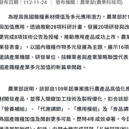
發布日期：112-11-24
發布機關：農業部(農業科技司)
為提高我國雜糧素材價值及多元應用潛力，農業部於10
與加值應用，透過推動28項科研計畫，發展20項研發與
更完成8項技術公告及授權，推動應用產品成功上市。農業部
果發表會」，以國內雜糧作物多元發展為主題，展示16
邀請產業機關、研發單位、技轉業者與產業策略聯盟代表
國產雜糧產業多元加值的新篇章開啟。
農業部說明，該部自109年起專案進行農產品高值化
材開發產品，並導入關鍵加工技術及製程優化，扣合該部
「營養補給」、「代謝調節」、「應用模組」及「食品調
為國產雜糧加值及開創更多可能。歷時4年成效卓著，今日