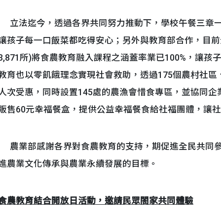
立法迄今，透過各界共同努力推動下，學校午餐三章一Q國
讓孩子每一口飯菜都吃得安心；另外與教育部合作，目前
3,871所)將食農教育融入課程之涵蓋率業已100%，
教育也以零飢餓理念實現社會救助，透過175個農村社區、
人次受惠，同時設置145處的農漁會惜食專區，並協同
販售60元幸福餐盒，提供公益幸福餐食給社福團體，讓
農業部感謝各界對食農教育的支持，期促進全民共同參
進農業文化傳承與農業永續發展的目標。
食農教育結合開放日活動，邀請民眾閤家共同體驗