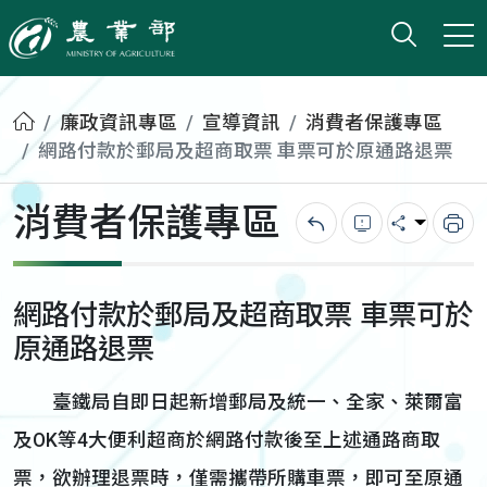
打開搜
小版
農業部
首頁
廉政資訊專區
宣導資訊
消費者保護專區
網路付款於郵局及超商取票 車票可於原通路退票
消費者保護專區
回上一頁
錯誤回報
分享
列
網路付款於郵局及超商取票 車票可於
原通路退票
臺鐵局自即日起新增郵局及統一、全家、萊爾富
及OK等4大便利超商於網路付款後至上述通路商取
票，欲辦理退票時，僅需攜帶所購車票，即可至原通