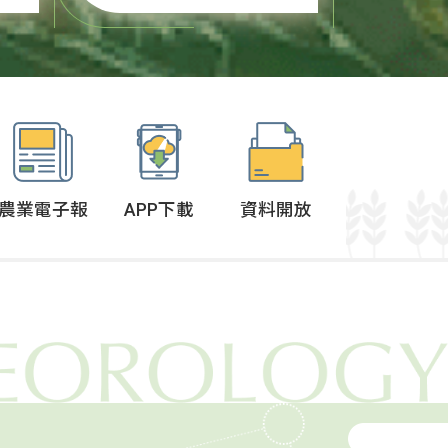
上
鞏固辛苦經營多年的成
洲
果，並持續拓展美國市
場，農業部於4月提出3大
提
面向共6大措施的支持方
多
案，內容包含從生產到外
銷的一系列協助...
農業電子報
APP下載
資料開放