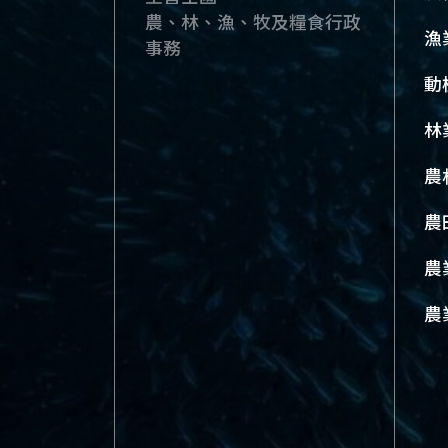
農、林、漁、牧及糧食行政
漁
事務
動
林
農
農
農
農