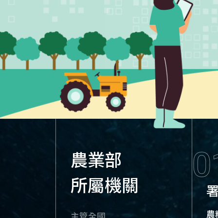
0
農業部
所屬機關
農
主管全國