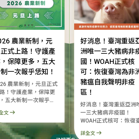
026 農業新制，元
好消息！臺灣重返
旦正式上路！守護產
洲唯一三大豬病非
業，保障更多，五大
國！WOAH正式核
新制一次報乎恁知！
可：恢復臺灣為非
豬瘟自我聲明非疫
026 農業新制，元旦正式
區！
路！守護產業，保障更
，五大新制一次報乎恁
好消息！臺灣重返亞洲
2026了！感
一三大豬病非疫國！
全文
所有農漁民朋友在一年
WOAH正式核可：恢復
努力。新的一年，農業
灣為非洲豬瘟自我聲明
會持續跟大家站在一
詳全文
疫區！ 就是今天，世界動