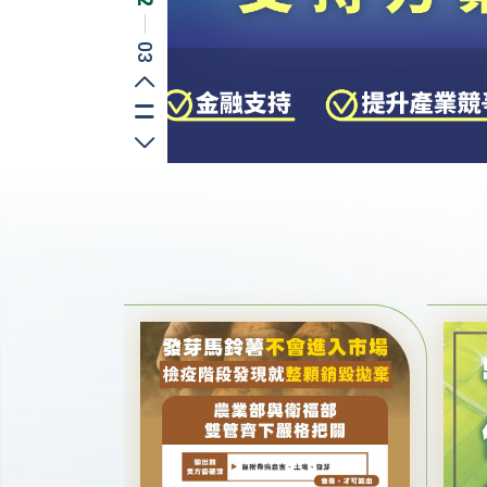
─
03
上一則
切換播放/暫停
下一則