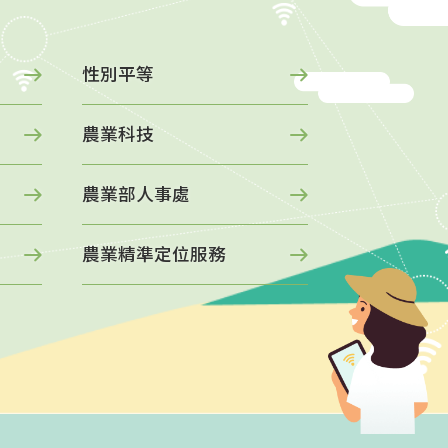
性別平等
進口馬鈴
農業科技
農業部人事處
立即前往 -
發芽馬鈴薯不會進入
農業精準定位服務
疫階段發現就整顆銷