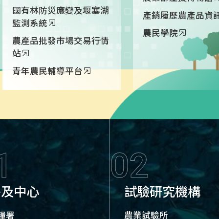
國有林防災應變及堰塞湖
產銷履歷農產品資
監測系統
農民學院
農產品批發市場交易行情
站
青年農民輔導平台
1
02
署及中心
試驗研究機構
糧署
農業試驗所