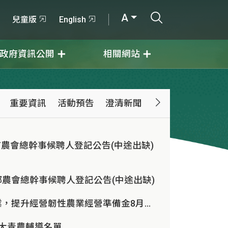
打開搜尋輸入
A
兒童版
English
政府資訊公開
相關網站
重要資訊
活動預告
澄清新聞
農會總幹事候聘人登記公告(中途出缺)
農會總幹事候聘人登記公告(中途出缺)
安心投入農業，提升經營韌性農業經營準備金8月17日開放申請
百大青農輔導名單