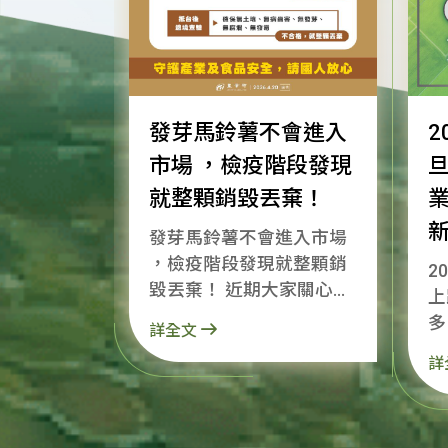
發芽馬鈴薯不會進入
2
市場 ，檢疫階段發現
就整顆銷毀丟棄！
發芽馬鈴薯不會進入市場
，檢疫階段發現就整顆銷
2
毀丟棄！ 近期大家關心的
上
美國加工用馬鈴薯輸入規
多
詳全文
定，要跟大家說明：政府
知！ 明天就是
詳
沒有允許有毒馬鈴薯進
謝
口，且從輸出前、邊境管
的
理到市場，都有層層把
部
關，絕對不會讓不合格、