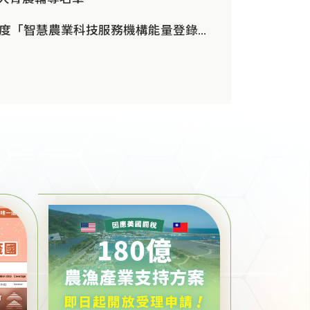
農業部115年度「智慧農業科技服務機構能量登錄」即日起開放申請，歡迎欲加入智慧農業行列之業者踴躍參與(第1批次4月30日...