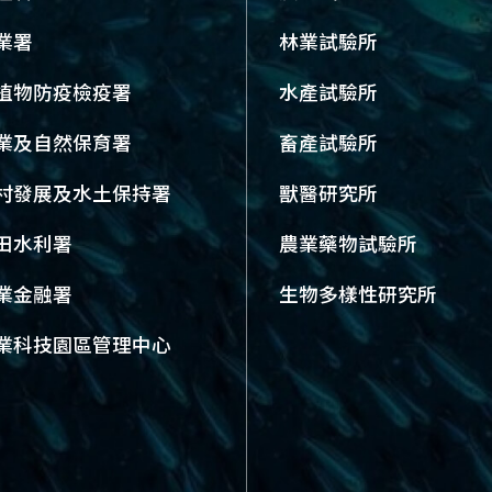
業署
林業試驗所
植物防疫檢疫署
水產試驗所
業及自然保育署
畜產試驗所
村發展及水土保持署
獸醫研究所
田水利署
農業藥物試驗所
業金融署
生物多樣性研究所
業科技園區管理中心