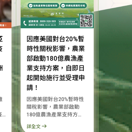
亞
因應美國對台20%暫
疫
時性關稅影響，農業
部啟動180億農漁產
洲
業支持方案，自即日
起開始施行並受理申
請！
唯
因應美國對台20%暫時性
關稅影響，農業部啟動
臺
180億農漁產業支持方
非
案，自即日起開始施行並
詳全文
受理申請！ 為了協助產業