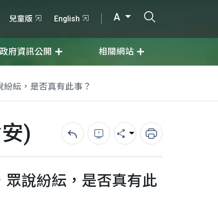
打開搜尋輸入
A
兒童版
English
政府資訊公開
相關網站
說紛紜，是否真有此事？
安)
回上一頁
錯誤回報
分享
列印
，眾說紛紜，是否真有此