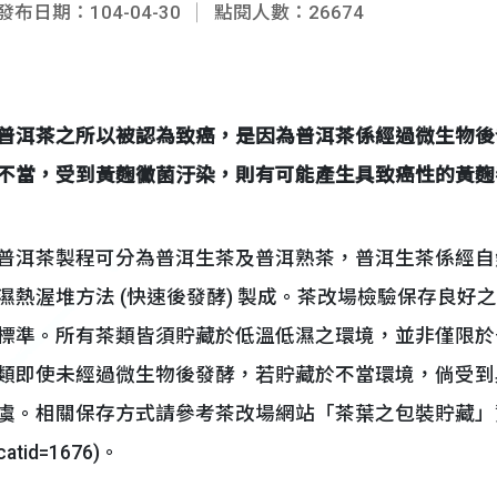
發布日期：104-04-30
點閱人數：26674
普洱茶之所以被認為致癌，是因為普洱茶係經過微生物後
不當，受到黃麴黴菌汙染，則有可能產生具致癌性的黃麴
普洱茶製程可分為普洱生茶及普洱熟茶，普洱生茶係經自然
濕熱渥堆方法 (快速後發酵) 製成。茶改場檢驗保存良好
標準。所有茶類皆須貯藏於低溫低濕之環境，並非僅限於
類即使未經過微生物後發酵，若貯藏於不當環境，倘受到
虞。相關保存方式請參考茶改場網站「茶葉之包裝貯藏」資料 (http://t
catid=1676)。