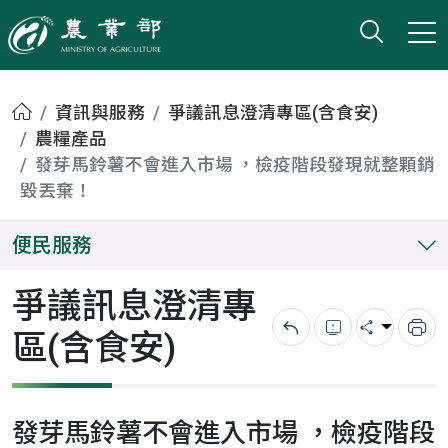
打開搜
小版
農業部
首頁
資訊與服務
爭議訊息澄清專區(含食安)
農糧產品
發芽馬鈴薯不會進入市場 ，檢疫階段發現就整顆銷
毀丟棄！
便民服務
爭議訊息澄清專
區(含食安)
回上一頁
錯誤回報
分享
列
發芽馬鈴薯不會進入市場 ，檢疫階段