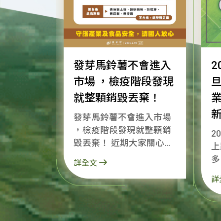
發芽馬鈴薯不會進入
2
市場 ，檢疫階段發現
就整顆銷毀丟棄！
發芽馬鈴薯不會進入市場
，檢疫階段發現就整顆銷
2
毀丟棄！ 近期大家關心的
上
美國加工用馬鈴薯輸入規
多
詳全文
定，要跟大家說明：政府
知！ 明天就是
詳
沒有允許有毒馬鈴薯進
謝
口，且從輸出前、邊境管
的
理到市場，都有層層把
部
關，絕對不會讓不合格、