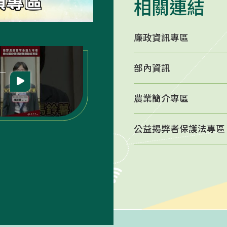
相關連結
廉政資訊專區
進口馬鈴薯
部內資訊
農業簡介專區
立即前往 -
發芽馬鈴薯不會進入市
公益揭弊者保護法專區
疫階段發現就整顆銷毀