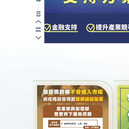
─
03
上一則
切換播放/暫停
下一則