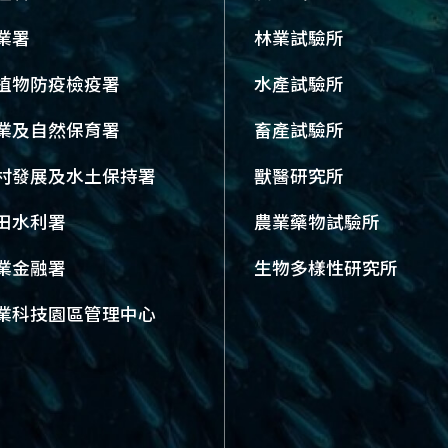
業署
林業試驗所
植物防疫檢疫署
水產試驗所
業及自然保育署
畜產試驗所
村發展及水土保持署
獸醫研究所
田水利署
農業藥物試驗所
業金融署
生物多樣性研究所
業科技園區管理中心