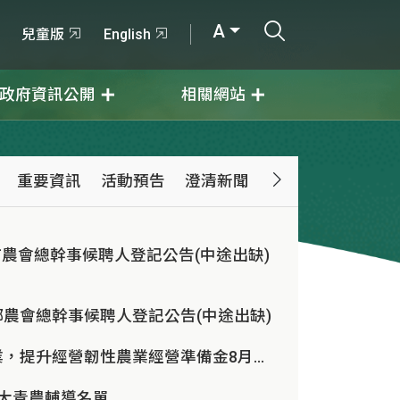
打開搜尋輸入
A
兒童版
English
政府資訊公開
相關網站
重要資訊
活動預告
澄清新聞
農會總幹事候聘人登記公告(中途出缺)
農會總幹事候聘人登記公告(中途出缺)
安心投入農業，提升經營韌性農業經營準備金8月17日開放申請
百大青農輔導名單