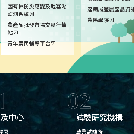
國有林防災應變及堰塞湖
產銷履歷農產品資
監測系統
農民學院
農產品批發市場交易行情
站
青年農民輔導平台
1
02
署及中心
試驗研究機構
糧署
農業試驗所