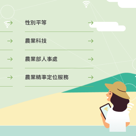
性別平等
澄清
農業科技
農業部人事處
場 ，檢
農業精準定位服務
丟棄！