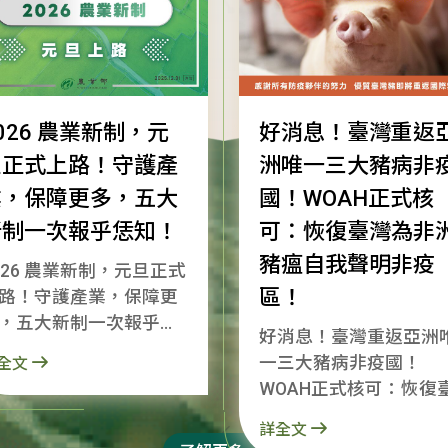
026 農業新制，元
好消息！臺灣重返
旦正式上路！守護產
洲唯一三大豬病非
業，保障更多，五大
國！WOAH正式核
新制一次報乎恁知！
可：恢復臺灣為非
豬瘟自我聲明非疫
026 農業新制，元旦正式
區！
路！守護產業，保障更
，五大新制一次報乎恁
好消息！臺灣重返亞洲
2026了！感
一三大豬病非疫國！
全文
所有農漁民朋友在一年
WOAH正式核可：恢復
努力。新的一年，農業
灣為非洲豬瘟自我聲明
會持續跟大家站在一
詳全文
疫區！ 就是今天，世界動