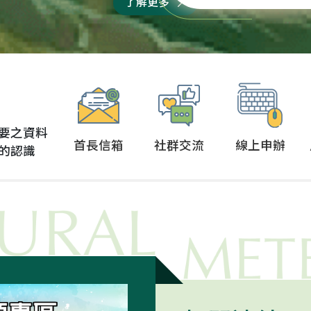
了解更多
，守護農業產業、照顧
物衛生組織在官方網頁
漁民朋友，讓台灣農業
正式宣布，台灣重回非
持續進步！ 接下來...
豬瘟非疫國行列！ 今年2
月21日農業部向WOAH
交申請後，只過了1個
月...
要之資料
首長信箱
社群交流
線上申辦
的認識