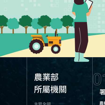
0
農業部
所屬機關
農
主管全國