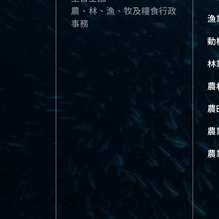
農、林、漁、牧及糧食行政
漁
事務
動
林
農
農
農
農