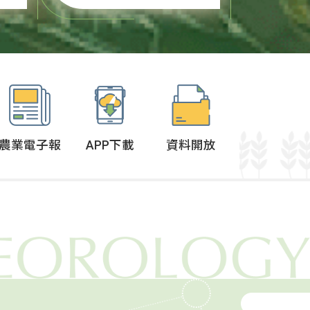
上
鞏固辛苦經營多年的成
洲
果，並持續拓展美國市
場，農業部於4月提出3大
提
面向共6大措施的支持方
多
案，內容包含從生產到外
銷的一系列協助...
農業電子報
APP下載
資料開放