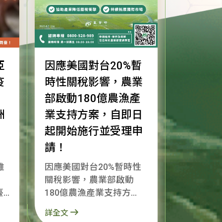
亞
因應美國對台20%暫
疫
時性關稅影響，農業
部啟動180億農漁產
洲
業支持方案，自即日
起開始施行並受理申
請！
唯
因應美國對台20%暫時性
關稅影響，農業部啟動
臺
180億農漁產業支持方
非
案，自即日起開始施行並
詳全文
受理申請！ 為了協助產業