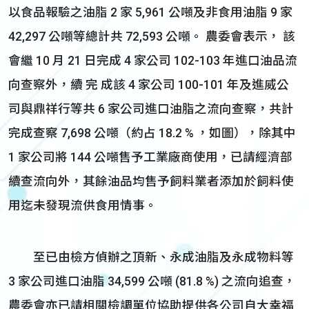
以食品報驗之油脂 2 家 5,961 公噸及非食用油脂 9 家
42,297 公噸等總計共 72,593 公噸。 農委會表示， 該
會繼 10 月 21 日完成 4 家公司 102-103 年進口油品流
向查察外，續 完 成該 4 家公司 100-101 年及進威公
司與鼎祥行等共 6 家公司進口油脂之流向查察，共計
完成查察 7,698 公噸（約占 18.2 % ，如圖），除其中
1 家公司將 144 公噸售予工業廠商使用，已請經濟部
續查流向外，其餘油品均售予飼料業者添加於飼料使
用迄未發現流供食用情事。
至已由檢方偵辦之頂新、永成油脂及永成物料等
3 家公司進口油脂 34,599 公噸 (81.8 %) 之流向追查，
農委會亦已請相關檢調單位協助提供各公司自大幸福