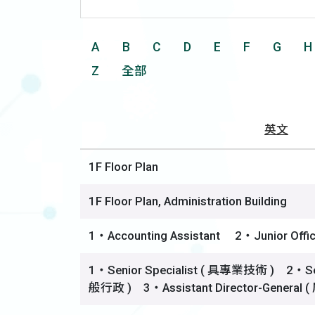
A
B
C
D
E
F
G
H
Z
全部
英文
1F Floor Plan
1F Floor Plan, Administration Building
1‧Accounting Assistant 2‧Junior Offic
1‧Senior Specialist ( 具專業技術 ) 2‧Senio
般行政 ) 3‧Assistant Director-Genera