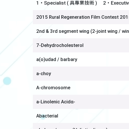
1‧Specialist ( 具專業技術 ) 2‧Executive
2015 Rural Regeneration Film Contest 201
2nd & 3rd segment wing (2-joint wing / win
7-Dehydrocholesterol
a(o)udad / barbary
a-choy
A-chromosome
a-Linolenic Acidα-
Abacterial