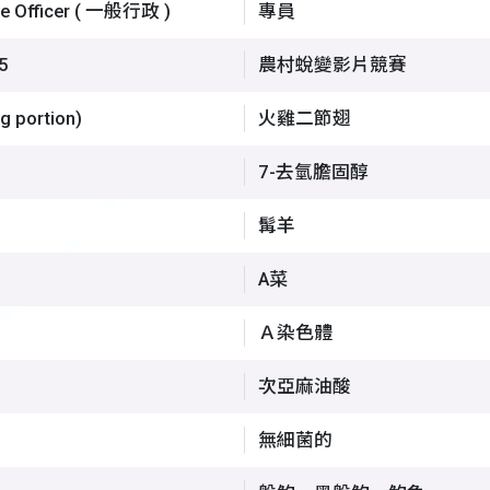
 Officer ( 一般行政 )
專員
5
農村蛻變影片競賽
g portion)
火雞二節翅
7-去氫膽固醇
髯羊
A菜
Ａ染色體
次亞麻油酸
無細菌的