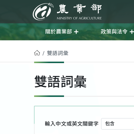
移至主要內容
農業部
關於農業部
政策與法令
首頁
雙語詞彙
雙語詞彙
輸入中文或英文關鍵字