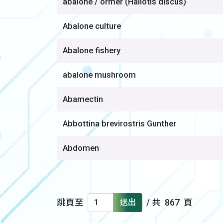
abalone / ormer (Haliotis discus)
Abalone culture
Abalone fishery
abalone mushroom
Abamectin
Abbottina brevirostris Gunther
Abdomen
跳頁至
送出
/ 共
867
頁