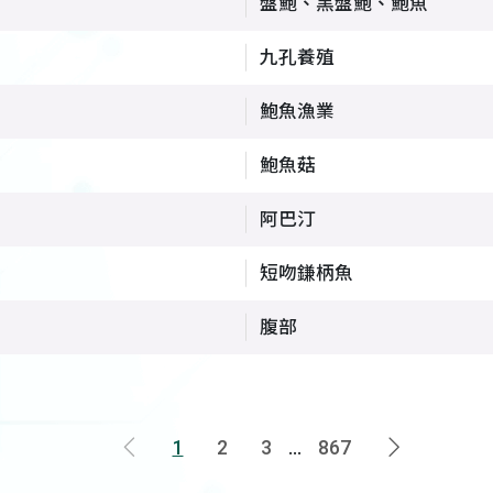
盤鮑、黑盤鮑、鮑魚
九孔養殖
鮑魚漁業
鮑魚菇
阿巴汀
短吻鎌柄魚
腹部
1
2
3
...
867
上一頁
下一頁