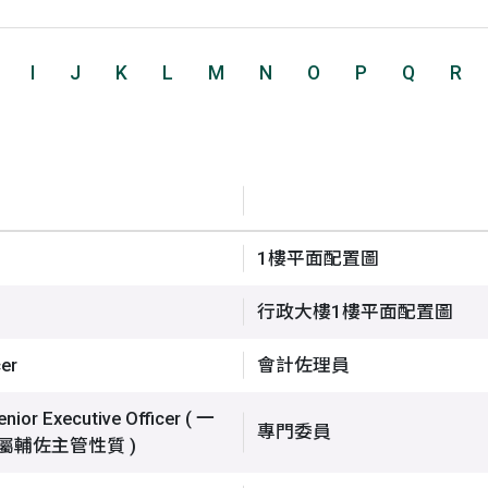
I
J
K
L
M
N
O
P
Q
R
1樓平面配置圖
行政大樓1樓平面配置圖
er
會計佐理員
r Executive Officer ( 一
專門委員
l ( 屬輔佐主管性質 )