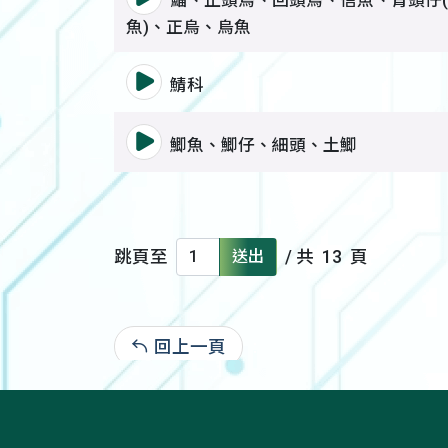
魚)、正烏、烏魚
語音撥放詞彙 鯖科
鯖科
語音撥放詞彙 鯽魚、鯽仔、細
鯽魚、鯽仔、細頭、土鯽
跳頁至
送出
/ 共
13
頁
回上一頁
: