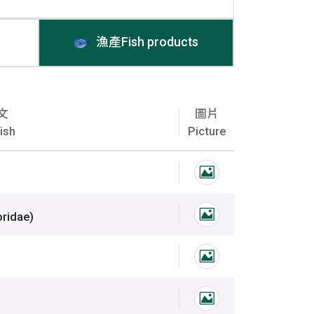
漁產Fish products
文
圖片
ish
Picture
、鸚哥、青衣、條紋鸚哥魚
鸚哥魚科、鸚哥
鏡凱門鱷、寬吻凱門鱷、美國短吻鱷
oridae)
鱷魚、眼鏡凱門
鱸魚類圖片
石斑類圖片