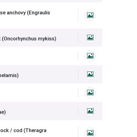
蚵仔、片口、日本鯷
se anchovy (Engraulis
鱙仔、苦蚵仔、
鮭、鱒魚、虹鱒、麥奇鈎吻鱒
ut (Oncorhynchus mykiss)
麥奇鈎吻鮭、鱒
鱈圖片
魚、煙仔魚、(魚卓)鯤、小串、煙仔虎、肥煙
pelamis)
正鰹、柴魚、煙
鰹圖片
、圓魚、水魚
ae)
鱉、甲魚、圓魚
、鱈魚、明太魚、阿拉斯加鱈魚
llock / cod (Theragra