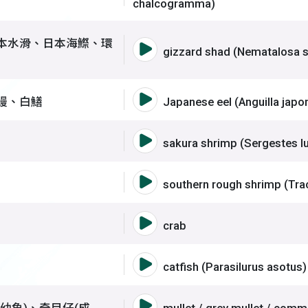
chalcogramma)
扁屏仔、海鯽仔、日本水滑、日本海鰶、環球海
本水滑、日本海鰶、環
語音撥放詞彙 海鰶屬、
gizzard shad (Nematalosa s
、日本鰻、鰻鱺、正鰻、白鱔
語音撥放詞彙 日本鰻鱺
鰻、白鱔
Japanese eel (Anguilla japo
蝦
語音撥放詞彙 晶瑩櫻蝦
sakura shrimp (Sergestes l
蝦、蘆蝦、厚殼蝦
語音撥放詞彙 彎角鷹爪
southern rough shrimp (Trac
語音撥放詞彙 蟹
crab
語音撥放詞彙 鯰魚
catfish (Parasilurus asotus)
烏、信魚、青頭仔(幼魚)、奇目仔(成魚)、正烏
語音撥放詞彙 鯔、正頭
幼魚)、奇目仔(成
mullet / grey mullet / comm