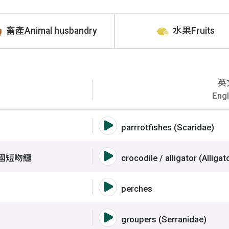
畜產Animal husbandry
水果Fruits
英
Engl
、青衣、條紋鸚哥魚
語音撥放詞彙 鸚哥魚科
parrrotfishes (Scaridae)
鱷、寬吻凱門鱷、美國短吻鱷
語音撥放詞彙 鱷魚、眼
國短吻鱷
crocodile / alligator (Alligat
語音撥放詞彙 鱸魚類
perches
語音撥放詞彙 石斑類
groupers (Serranidae)