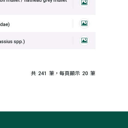
鯔、正頭烏、回
idae)
鯖科圖片
仔、細頭、土鯽
assius spp.)
鯽魚、鯽仔、細
共
241
筆，每頁顯示
20
筆