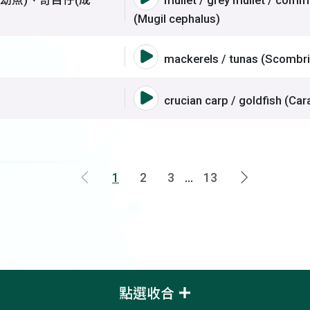
(Mugil cephalus)
語音撥放詞彙 鯖科
mackerels / tunas (Scombr
頭、土鯽
語音撥放詞彙 鯽魚、鯽
crucian carp / goldfish (Car
1
2
3
...
13
上一頁
下一頁
點選收合