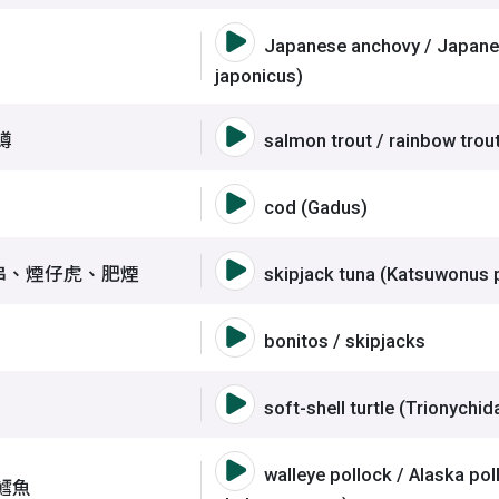
語音撥放詞彙 鱙仔、苦
Japanese anchovy / Japane
片口、日本鯷
japonicus)
魚、虹鱒、麥奇鈎吻鱒
語音撥放詞彙 麥奇鈎吻
鱒
salmon trout / rainbow tro
語音撥放詞彙 鱈
cod (Gadus)
仔魚、(魚卓)鯤、小串、煙仔虎、肥煙
語音撥放詞彙 正鰹、柴
串、煙仔虎、肥煙
skipjack tuna (Katsuwonus 
語音撥放詞彙 鰹
bonitos / skipjacks
、水魚
語音撥放詞彙 鱉、甲魚
soft-shell turtle (Trionychid
語音撥放詞彙 黃線狹鱈
walleye pollock / Alaska po
、明太魚、阿拉斯加鱈魚
鱈魚