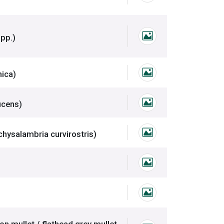
黃線狹鱈、鱈魚
鰶、土黃魚、油魚、黃腸魚
土黃、扁屏仔、海鯽仔、日本水滑、日本海鰶、
pp.)
海鰶屬、土黃、
、白鰻、日本鰻、鰻鱺、正鰻、白鱔
nica)
日本鰻鱺、白鰻
、櫻花蝦
ucens)
晶瑩櫻蝦、櫻花
蝦、猿蝦、蘆蝦、厚殼蝦
hysalambria curvirostris)
彎角鷹爪蝦、猿
蟹圖片
鯰魚圖片
、烏魚
烏、回頭烏、信魚、青頭仔(幼魚)、奇目仔(成魚
on mullet / flathead grey mullet