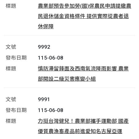
農業部預告參加勞(國)保農民申請提繳農
民退休儲金資格條件 提供實際從農者退
休保障
9992
115-06-08
慎防滯留鋒面及西南氣流降雨影響 農業
部開設二級災害應變小組
9991
115-06-08
力挺台灣健兒！農業部攜手運動部 國產
優質農漁畜產品前進愛知名古屋亞運