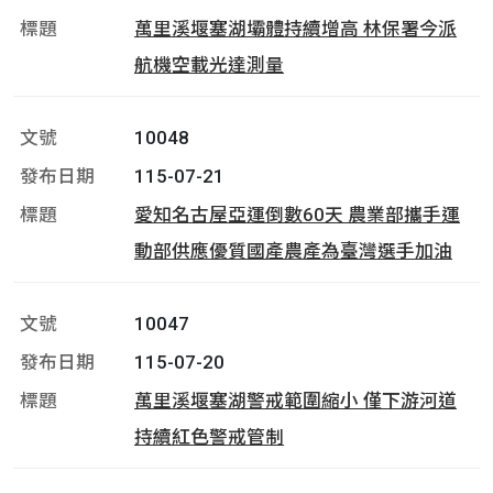
萬里溪堰塞湖壩體持續增高 林保署今派
航機空載光達測量
10048
115-07-21
愛知名古屋亞運倒數60天 農業部攜手運
動部供應優質國產農產為臺灣選手加油
10047
115-07-20
萬里溪堰塞湖警戒範圍縮小 僅下游河道
持續紅色警戒管制