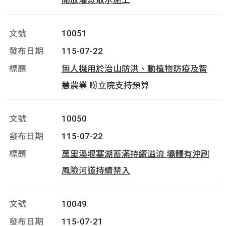
開放灌溉取水施工
10051
115-07-22
無人機用於治山防洪、動植物防疫及智
慧農業 盼立院支持預算
10050
115-07-22
萬里溪堰塞湖蓄滿持續溢流 壩體有沖刷
風險河道持續禁入
10049
115-07-21