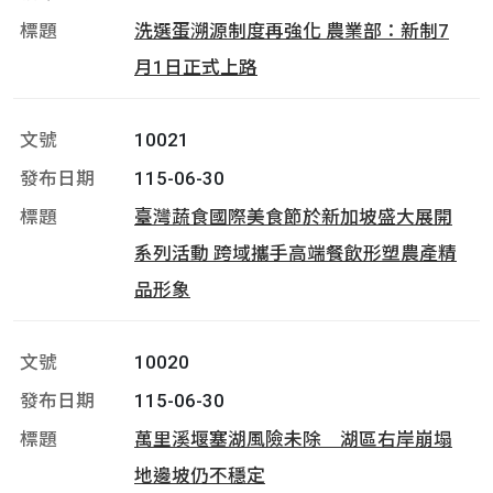
洗選蛋溯源制度再強化 農業部：新制7
月1日正式上路
10021
115-06-30
臺灣蔬食國際美食節於新加坡盛大展開
系列活動 跨域攜手高端餐飲形塑農產精
品形象
10020
115-06-30
萬里溪堰塞湖風險未除 湖區右岸崩塌
地邊坡仍不穩定