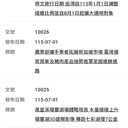
條文施行日期 追溯自115年1月1日調整
提繳比例並自8月1日起擴大適用對象
10026
115-07-01
農業部攜手業者拓展新加坡市場 臺灣優
質蔬果及豬肉產品強勢進軍星國連鎖通
路
10025
115-07-01
萬里溪堰塞湖壩體略增高 水量緩緩上升
堰塞湖3D建模影像 曝距七彩湖僅7公里