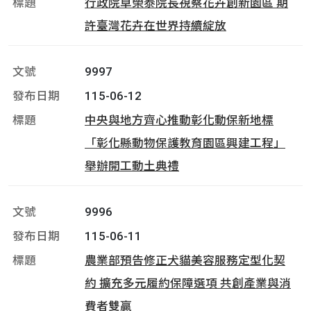
行政院卓榮泰院長視察花卉創新園區 期
許臺灣花卉在世界持續綻放
9997
115-06-12
中央與地方齊心推動彰化動保新地標
「彰化縣動物保護教育園區興建工程」
舉辦開工動土典禮
9996
115-06-11
農業部預告修正犬貓美容服務定型化契
約 擴充多元履約保障選項 共創產業與消
費者雙贏