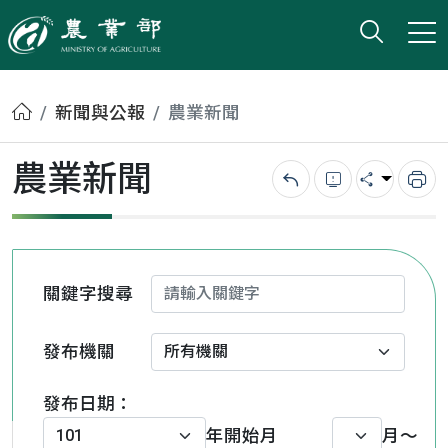
打開搜
小版
農業部
首頁
新聞與公報
農業新聞
農業新聞
回上一頁
錯誤回報
分享
列
關鍵字搜尋
發布機關
發布日期：
年
開始月
月～