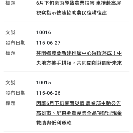
6月下旬豪雨導致農業損害 卓揆赴高屏
視察指示儘速協助農民復耕復建
10016
115-06-27
芬園鄉農會新建推廣中心璀璨落成！中
央地方攜手耕耘，共同開創芬園新未來
10015
115-06-26
因應6月下旬豪雨災情 農業部主動公告
高雄市、屏東縣農產業全品項辦理現金
救助與低利貸款