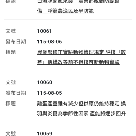
白海豚颱風來襲 農業部啟動防颱整
備 呼籲農漁民及早防範
10061
115-08-06
農業部修正實驗動物管理規定 評核「較
差」機構改善前不得核可新動物實驗
10060
115-08-05
雞蛋產量雖有減少但供應仍維持穩定 換
羽與炎夏為季節性因素 產能將逐步回升
10059