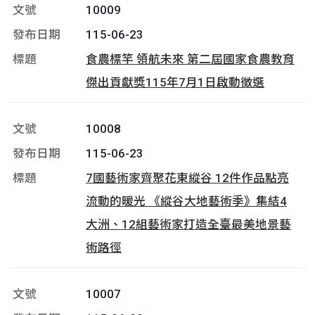
10009
115-06-23
食農標竿 領航未來 第二屆國家食農教育
傑出貢獻獎115年7月1日啟動徵選
10008
115-06-23
7國藝術家齊聚花東縱谷 12件作品點亮
流動的暖光 《縱谷大地藝術季》集結4
大洲、12組藝術家打造全臺最美地景藝
術路徑
10007