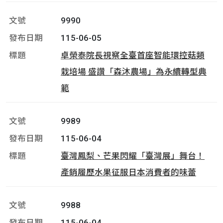
9990
115-06-05
卓榮泰院長視察全臺首座智能環控菇類
栽培場 盛讚「森沐農場」為永續轉型典
範
9989
115-06-04
臺灣鳳梨、芒果閃耀「臺灣展」舞台！
產銷履歷水果征服日本消費者的味蕾
9988
115-06-04