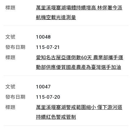
萬里溪堰塞湖壩體持續增高 林保署今派
航機空載光達測量
10048
115-07-21
愛知名古屋亞運倒數60天 農業部攜手運
動部供應優質國產農產為臺灣選手加油
10047
115-07-20
萬里溪堰塞湖警戒範圍縮小 僅下游河道
持續紅色警戒管制