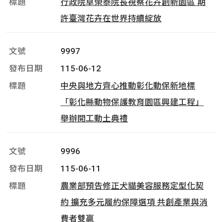
行政院卓榮泰院長視察花卉創新園區 期
許臺灣花卉在世界持續綻放
9997
115-06-12
中央與地方齊心推動彰化動保新地標
「彰化縣動物保護教育園區興建工程」
舉辦開工動土典禮
9996
115-06-11
農業部預告修正犬貓美容服務定型化契
約 擴充多元履約保障選項 共創產業與消
費者雙贏