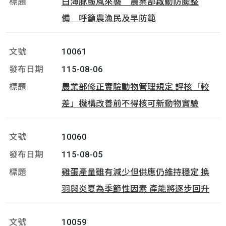
白海豚颱風來襲 農業部啟動防颱整
備 呼籲農漁民及早防範
10061
115-08-06
農業部修正實驗動物管理規定 評核「較
差」機構改善前不得核可新動物實驗
10060
115-08-05
雞蛋產量雖有減少但供應仍維持穩定 換
羽與炎夏為季節性因素 產能將逐步回升
10059