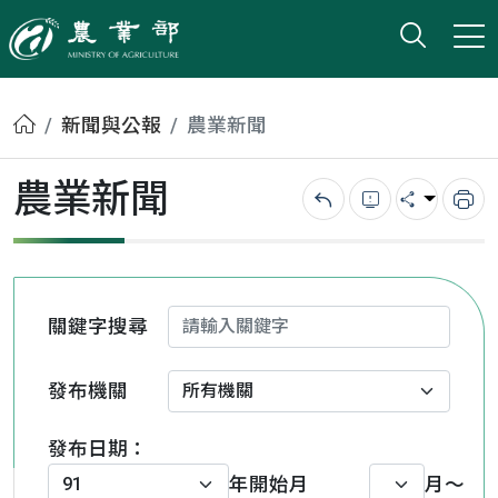
打開搜
小版
農業部
首頁
新聞與公報
農業新聞
農業新聞
回上一頁
錯誤回報
分享
列
關鍵字搜尋
發布機關
發布日期：
年
開始月
月～