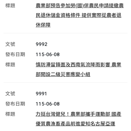
農業部預告參加勞(國)保農民申請提繳農
民退休儲金資格條件 提供實際從農者退
休保障
9992
115-06-08
慎防滯留鋒面及西南氣流降雨影響 農業
部開設二級災害應變小組
9991
115-06-08
力挺台灣健兒！農業部攜手運動部 國產
優質農漁畜產品前進愛知名古屋亞運