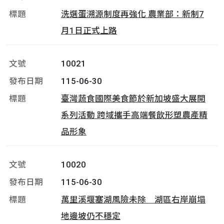
洗選蛋溯源制度再強化 農業部：新制7
月1日正式上路
10021
115-06-30
臺灣蔬食國際美食節於新加坡盛大展開
系列活動 跨域攜手高端餐飲形塑農產精
品形象
10020
115-06-30
萬里溪堰塞湖風險未除 湖區右岸崩塌
地邊坡仍不穩定