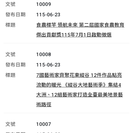
10009
115-06-23
食農標竿 領航未來 第二屆國家食農教育
傑出貢獻獎115年7月1日啟動徵選
10008
115-06-23
7國藝術家齊聚花東縱谷 12件作品點亮
流動的暖光 《縱谷大地藝術季》集結4
大洲、12組藝術家打造全臺最美地景藝
術路徑
10007