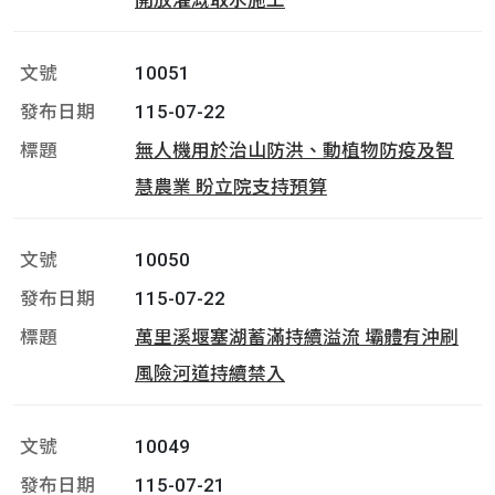
開放灌溉取水施工
10051
115-07-22
無人機用於治山防洪、動植物防疫及智
慧農業 盼立院支持預算
10050
115-07-22
萬里溪堰塞湖蓄滿持續溢流 壩體有沖刷
風險河道持續禁入
10049
115-07-21