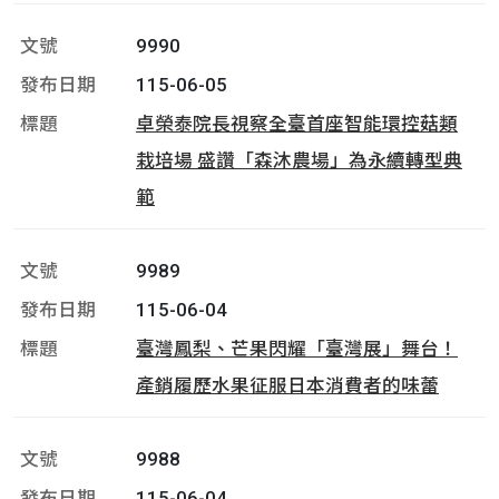
9990
115-06-05
卓榮泰院長視察全臺首座智能環控菇類
栽培場 盛讚「森沐農場」為永續轉型典
範
9989
115-06-04
臺灣鳳梨、芒果閃耀「臺灣展」舞台！
產銷履歷水果征服日本消費者的味蕾
9988
115-06-04