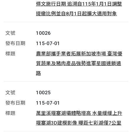
條文施行日期 追溯自115年1月1日調整
提繳比例並自8月1日起擴大適用對象
10026
115-07-01
農業部攜手業者拓展新加坡市場 臺灣優
質蔬果及豬肉產品強勢進軍星國連鎖通
路
10025
115-07-01
萬里溪堰塞湖壩體略增高 水量緩緩上升
堰塞湖3D建模影像 曝距七彩湖僅7公里