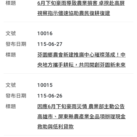
6月下旬豪雨導致農業損害 卓揆赴高屏
視察指示儘速協助農民復耕復建
10016
115-06-27
芬園鄉農會新建推廣中心璀璨落成！中
央地方攜手耕耘，共同開創芬園新未來
10015
115-06-26
因應6月下旬豪雨災情 農業部主動公告
高雄市、屏東縣農產業全品項辦理現金
救助與低利貸款