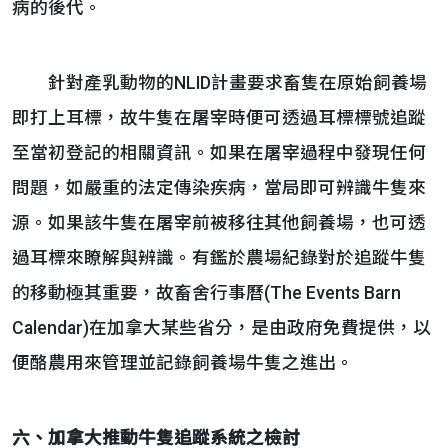
病的後代。
針對產乳動物的NLID計畫要求畜隻在原始飼養場
即打上耳標，故牛隻在屠宰時便可透過耳標標號追蹤
至當初登記的相關資訊。如果在屠宰過程中發現任何
問題，如嚴重的法定傳染疾病，當局即可辨識牛隻來
源。如果該牛隻在屠宰前被移往其他飼養場，也可透
過耳標來瞭解與辨識。有鑑於農場紀錄對於追蹤牛隻
的移動極其重要，故畜舍行事曆(The Events Barn
Calendar)在加拿大某些省分，是由政府免費提供，以
便酪農用來管理並記錄飼養場牛隻之進出。
六、加拿大推動牛隻追蹤系統之檢討