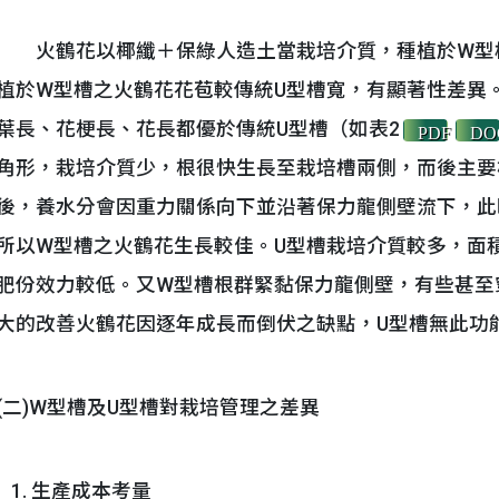
火鶴花以椰纖＋保綠人造土當栽培介質，種植於W型槽
植於W型槽之火鶴花花苞較傳統U型槽寬，有顯著性差異
葉長、花梗長、花長都優於傳統U型槽（如表2
PDF
DO
角形，栽培介質少，根很快生長至栽培槽兩側，而後主要
後，養水分會因重力關係向下並沿著保力龍側壁流下，此
所以W型槽之火鶴花生長較佳。U型槽栽培介質較多，面
肥份效力較低。又W型槽根群緊黏保力龍側壁，有些甚至
大的改善火鶴花因逐年成長而倒伏之缺點，U型槽無此功
(二)W型槽及U型槽對栽培管理之差異
生產成本考量