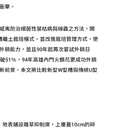
衝擊。
威夷防治細菌性葉枯病與線蟲之方法，開
型槽離土栽培模式，並改進栽培管理方式，使
外銷能力，並且90年起再次嘗試外銷日
破51％，94年高雄內門火鶴花更成功外銷
新前景。本文將比較新型W型槽與傳統U型
表鋪設雜草抑制席，上覆蓋10cm的碎