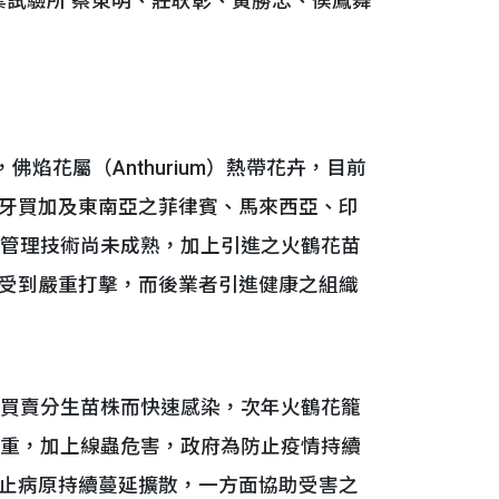
業試驗所 蔡東明、莊耿彰、黃勝忠、侯鳳舞
焰花屬（Anthurium）熱帶花卉，目前
牙買加及東南亞之菲律賓、馬來西亞、印
培管理技術尚未成熟，加上引進之火鶴花苗
受到嚴重打擊，而後業者引進健康之組織
買賣分生苗株而快速感染，次年火鶴花籠
嚴重，加上線蟲危害，政府為防止疫情持續
止病原持續蔓延擴散，一方面協助受害之