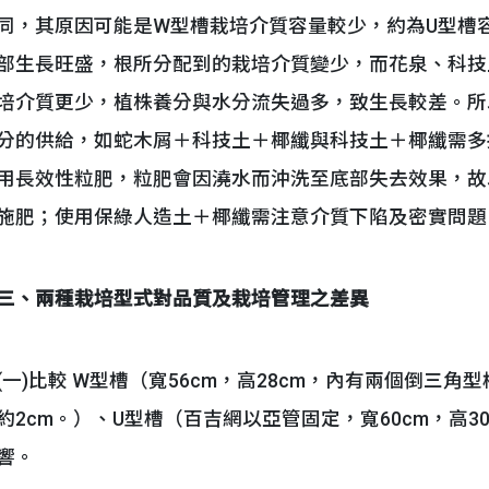
同，其原因可能是W型槽栽培介質容量較少，約為U型槽容量
部生長旺盛，根所分配到的栽培介質變少，而花泉、科技
培介質更少，植株養分與水分流失過多，致生長較差。所
分的供給，如蛇木屑＋科技土＋椰纖與科技土＋椰纖需多
用長效性粒肥，粒肥會因澆水而沖洗至底部失去效果，故
施肥；使用保綠人造土＋椰纖需注意介質下陷及密實問題
三、兩種栽培型式對品質及栽培管理之差異
(一)比較 W型槽（寬56cm，高28cm，內有兩個倒三角
約2cm。）、U型槽（百吉網以亞管固定，寬60cm，高
響。