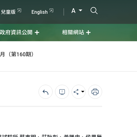
打開搜尋輸入
A
兒童版
English
政府資訊公開
相關網站
0月（第160期）
回上一頁
錯誤回報
分享
列印