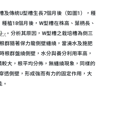
及傳統U型槽生長7個月後（如圖1），種
。種植18個月後，W型槽在株高、葉柄長、
）。分析其原因，W型槽之栽培槽為倒三
CX
根群隨著保力龍側壁纏繞，當澆水及施肥
時根群盤繞側壁，水分與養分利用率高，
積較大，根平均分佈，無纏繞現象，同樣的
穿透側壁，形成強而有力的固定作用，大
能。