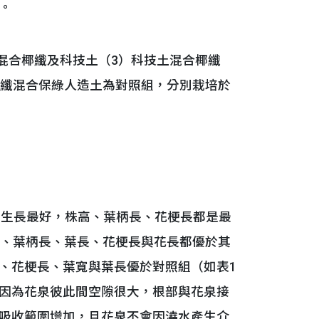
x。
混合椰纖及科技土（3）科技土混合椰纖
椰纖混合保綠人造土為對照組，分別栽培於
生長最好，株高、葉柄長、花梗長都是最
高、葉柄長、葉長、花梗長與花長都優於其
、花梗長、葉寬與葉長優於對照組（如表1
因為花泉彼此間空隙很大，根部與花泉接
吸收範圍增加，且花泉不會因澆水產生介