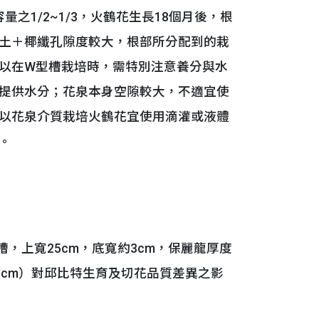
之1/2~1/3，火鶴花生長18個月後，根
土＋椰纖孔隙度較大，根部所分配到的栽
以在W型槽栽培時，需特別注意養分與水
提供水分；花泉本身空隙較大，不適宜使
以花泉介質栽培火鶴花宜使用滴灌或液體
。
型槽，上寬25cm，底寬約3cm，保麗龍厚度
30cm）對邱比特生育及切花品質差異之影