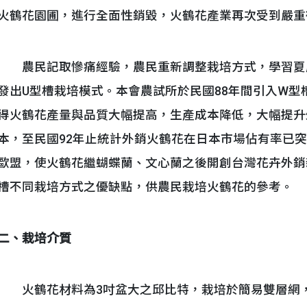
火鶴花園圃，進行全面性銷毀，火鶴花產業再次受到嚴重
農民記取慘痛經驗，農民重新調整栽培方式，學習夏
發出U型槽栽培模式。本會農試所於民國88年間引入W
得火鶴花產量與品質大幅提高，生產成本降低，大幅提升
本，至民國92年止統計外銷火鶴花在日本市場佔有率已突
歐盟，使火鶴花繼蝴蝶蘭、文心蘭之後開創台灣花卉外銷
槽不同栽培方式之優缺點，供農民栽培火鶴花的參考。
二、栽培介質
火鶴花材料為3吋盆大之邱比特，栽培於簡易雙層網，地