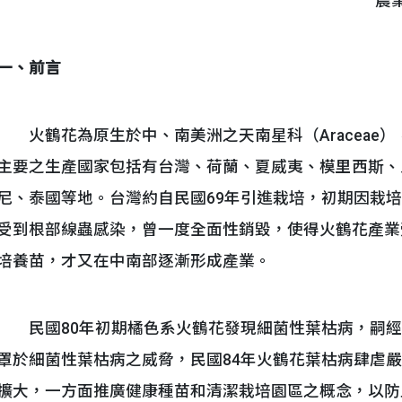
農
一、前言
火鶴花為原生於中、南美洲之天南星科（Araceae），佛
主要之生產國家包括有台灣、荷蘭、夏威夷、模里西斯、
尼、泰國等地。台灣約自民國69年引進栽培，初期因栽
受到根部線蟲感染，曾一度全面性銷毀，使得火鶴花產業
培養苗，才又在中南部逐漸形成產業。
民國80年初期橘色系火鶴花發現細菌性葉枯病，嗣經
罩於細菌性葉枯病之威脅，民國84年火鶴花葉枯病肆虐
擴大，一方面推廣健康種苗和清潔栽培園區之概念，以防