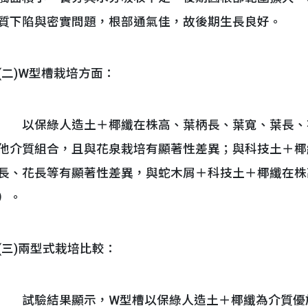
質下陷與密實問題，根部通氣佳，故後期生長良好。
(二)W型槽栽培方面：
以保綠人造土＋椰纖在株高、葉柄長、葉寬、葉長、
他介質組合，且與花泉栽培有顯著性差異；與科技土＋椰
長、花長等有顯著性差異，與蛇木屑＋科技土＋椰纖在株
）。
(三)兩型式栽培比較：
試驗結果顯示，W型槽以保綠人造土＋椰纖為介質優於