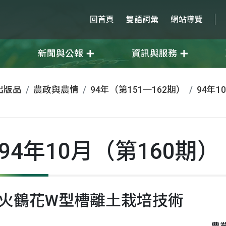
回首頁
雙語詞彙
網站導覽
新聞與公報
資訊與服務
出版品
農政與農情
94年（第151─162期）
94年1
94年10月（第160期）
火鶴花W型槽離土栽培技術