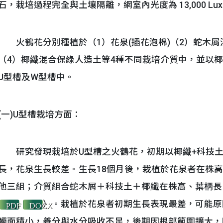
石，栽培過程完全與土壤隔離，網室內光度為 13,000 Lu
火鶴花分別種植於（1）花泉(插花泡棉)（2）蛇木屑
（4）椰纖混合保綠人造土等4種不同栽培介質中，並以
U型槽及W型槽中。
(一)U型槽栽培方面：
研究發現栽培於U型槽之火鶴花，初期以椰纖+科技土
長，花泉生長較差。生長18個月後，栽植於花泉者在株
他三組；介質組合蛇木屑＋科技土＋椰纖在株高、葉柄長
）。栽植於花泉者初期生長表現最差，可能原
PDF
DOCX
觸面積小，養分與水分吸收不足，後期因根部範圍擴大，